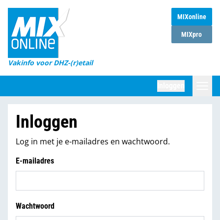
MIXonline
Home
MIXpro
Magazines
Vakinfo voor DHZ-(r)etail
Winkelketens
Inloggen
DHZ Sessie
Zoeken
Inloggen
Marktcijfers
Log in met je e-mailadres en wachtwoord.
Word abonnee
E-mailadres
Partners
Wachtwoord