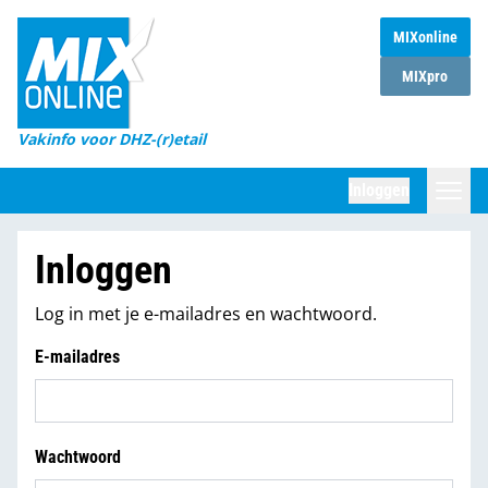
MIXonline
Home
MIXpro
Magazines
Vakinfo voor DHZ-(r)etail
Winkelketens
Inloggen
DHZ Sessie
Zoeken
Inloggen
Marktcijfers
Log in met je e-mailadres en wachtwoord.
Word abonnee
E-mailadres
Partners
Wachtwoord