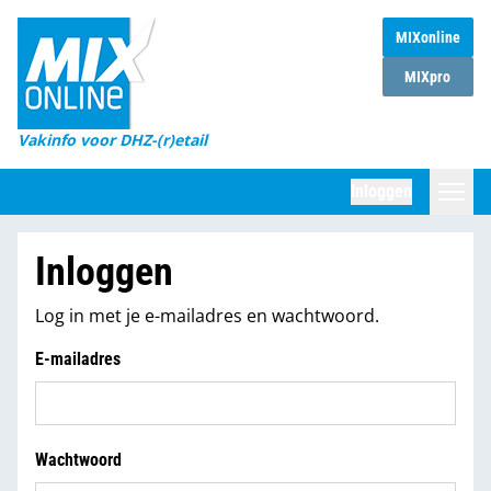
MIXonline
Home
MIXpro
Magazines
Vakinfo voor DHZ-(r)etail
Winkelketens
Inloggen
DHZ Sessie
Zoeken
Inloggen
Marktcijfers
Log in met je e-mailadres en wachtwoord.
Word abonnee
E-mailadres
Partners
Wachtwoord