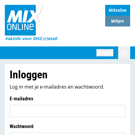
MIXonline
Home
MIXpro
Magazines
Vakinfo voor DHZ-(r)etail
Winkelketens
Inloggen
DHZ Sessie
Zoeken
Inloggen
Marktcijfers
Log in met je e-mailadres en wachtwoord.
Word abonnee
E-mailadres
Partners
Wachtwoord