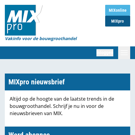
Home
MIXonline
MIXpro
Magazines
Organisaties
Vakinfo voor de bouwgroothandel
[BUB]
Inloggen
[BB]
Zoeken
Marktcijfers
MIXpro nieuwsbrief
Word abonnee
Altijd op de hoogte van de laatste trends in de
bouwgroothandel. Schrijf je nu in voor de
Partners
nieuwsbrieven van MIX.