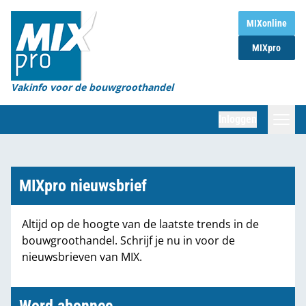
Home
MIXonline
MIXpro
Magazines
Organisaties
Vakinfo voor de bouwgroothandel
[BUB]
Inloggen
[BB]
Zoeken
Marktcijfers
MIXpro nieuwsbrief
Word abonnee
Altijd op de hoogte van de laatste trends in de
bouwgroothandel. Schrijf je nu in voor de
Partners
nieuwsbrieven van MIX.