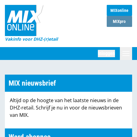
MIXonline
Home
MIXpro
Magazines
Vakinfo voor DHZ-(r)etail
Winkelketens
Inloggen
DHZ Sessie
Zoeken
Marktcijfers
MIX nieuwsbrief
Word abonnee
Altijd op de hoogte van het laatste nieuws in de
Partners
DHZ-retail. Schrijf je nu in voor de nieuwsbrieven
van MIX.