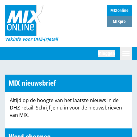
MIXonline
Home
MIXpro
Magazines
Vakinfo voor DHZ-(r)etail
Winkelketens
Inloggen
DHZ Sessie
Zoeken
Marktcijfers
MIX nieuwsbrief
Word abonnee
Altijd op de hoogte van het laatste nieuws in de
Partners
DHZ-retail. Schrijf je nu in voor de nieuwsbrieven
van MIX.