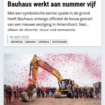
Bauhaus werkt aan nummer vijf
Met een symbolische eerste spade in de grond
heeft Bauhaus onlangs officieel de bouw gestart
van een nieuwe vestiging in Amersfoort. Niet
alleen de directie, maar ook gemeente
Amersfoort, belangenvereniging Hooglanderveen,
08 april 2026
lokale verenigingen, buurtbewoners en
ARTIKELEN
BAUHAUS
EXPANSIE
VESTIGINGEN
(bouw)partners staken een schep mee.