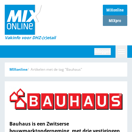
MIXonline
Home
MIXpro
Magazines
Vakinfo voor DHZ-(r)etail
Winkelketens
Inloggen
DHZ Sessie
Zoeken
MIXonline
Artikelen met de tag "Bauhaus"
Marktcijfers
Word abonnee
Partners
Bauhaus is een Zwitserse
bouwmarktonderneming, met drie vestigingen