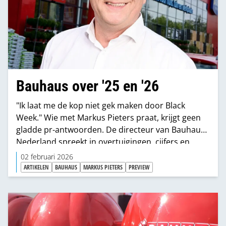
Bauhaus over '25 en '26
"Ik laat me de kop niet gek maken door Black
Week." Wie met Markus Pieters praat, krijgt geen
gladde pr-antwoorden. De directeur van Bauhaus
Nederland spreekt in overtuigingen, cijfers en
scherpe observaties over concurrenten,
02 februari 2026
consumenten en de markt. Van CBS-data tot
ARTIKELEN
BAUHAUS
MARKUS PIETERS
PREVIEW
prijsclaims, van sanitair tot geopolitiek: Pieters
houdt vast aan het DNA van Bauhaus. “Wij zijn een
bouwmarkt. Punt.”