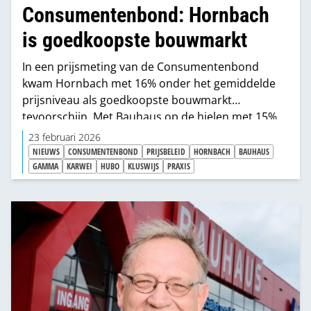
Consumentenbond: Hornbach
is goedkoopste bouwmarkt
In een prijsmeting van de Consumentenbond
kwam Hornbach met 16% onder het gemiddelde
prijsniveau als goedkoopste bouwmarkt
tevoorschijn. Met Bauhaus op de hielen met 15%
onder gemiddeld. Opvallend is dat het prijsverschil
23 februari 2026
groter is dan twee jaar geleden. Toen was
NIEUWS
CONSUMENTENBOND
PRIJSBELEID
HORNBACH
BAUHAUS
Hornbach nog 14% goedkoper, vier jaar geleden
GAMMA
KARWEI
HUBO
KLUSWIJS
PRAXIS
slechts 11%.