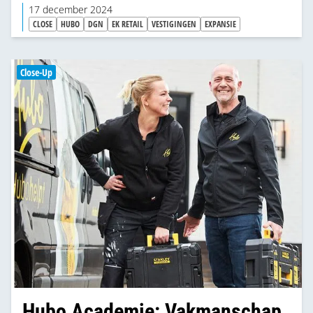
uitdagingen hebben zij en wat drijft deze
17 december 2024
ondernemers?
CLOSE
HUBO
DGN
EK RETAIL
VESTIGINGEN
EXPANSIE
Close-Up
Hubo Academie: Vakmanschap