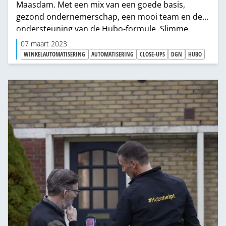
Maasdam. Met een mix van een goede basis,
gezond ondernemerschap, een mooi team en de
ondersteuning van de Hubo-formule. Slimme
winkelautomatisering helpt ze bij het stroomlijnen
07 maart 2023
en professionaliseren van de winkel, de processen
WINKELAUTOMATISERING
AUTOMATISERING
CLOSE-UPS
DGN
HUBO
en het rendement. “We hadden nooit gedacht dat
dit ooit werkelijkheid zou worden.”