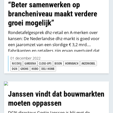
“Beter samenwerken op
brancheniveau maakt verdere
groei mogelijk”
Rondetafelgesprek dhz-retail en A-merken over
kansen: De Nederlandse dhz-markt is goed voor
een jaaromzet van een slordige € 3,2 mrd.
Fabrikanten en retailers zijn ervan overtuigd dat
die markt kan groeien en onderkennen ook dat
01 december 2022
intensievere samenwerking een voorwaarde is
NICOVIJ
GARDENA
CLOSE-UPS
BISON
HORNBACH
AKZONOBEL
voor die groei. Over de invulling van die
DGN
GROHE
HUBO
DELI HOME
samenwerking verschillen ze nog wel van mening,
zo blijkt tijdens een rondetafelgesprek.
Janssen vindt dat bouwmarkten
moeten oppassen
DGN-directeur Gertjo Janssen is blij met de