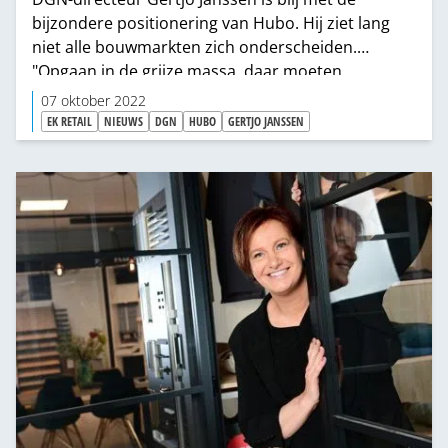
bijzondere positionering van Hubo. Hij ziet lang
niet alle bouwmarkten zich onderscheiden.
"Opgaan in de grijze massa, daar moeten
sommigen wel voor oppassen, vind ik.”
07 oktober 2022
EK RETAIL
NIEUWS
DGN
HUBO
GERTJO JANSSEN