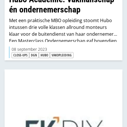
én ondernemerschap
Met een praktische MBO opleiding stoomt Hubo
intussen drie volle klassen allround monteurs
klaar voor de buitendienst van haar ondernemers.
Een Masterclass Ondernemerschap gaf bovendien
20 ondernemers en medewerkers een boost in
08 september 2023
hun ondernemerschap.
CLOSE-UPS
DGN
HUBO
VAKOPLEIDING