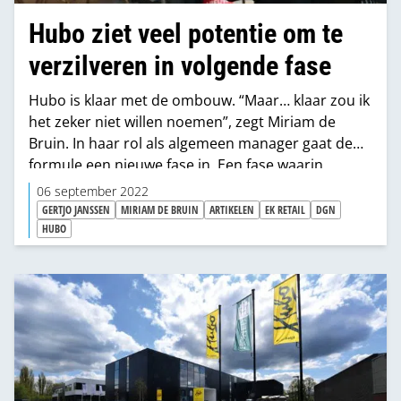
Hubo ziet veel potentie om te
verzilveren in volgende fase
Hubo is klaar met de ombouw. “Maar… klaar zou ik
het zeker niet willen noemen”, zegt Miriam de
Bruin. In haar rol als algemeen manager gaat de
formule een nieuwe fase in. Een fase waarin
bijvoorbeeld digitalisering, duurzaamheid en
06 september 2022
professionalisering van processen volop nieuwe
GERTJO JANSSEN
MIRIAM DE BRUIN
ARTIKELEN
EK RETAIL
DGN
kansen bieden.
HUBO