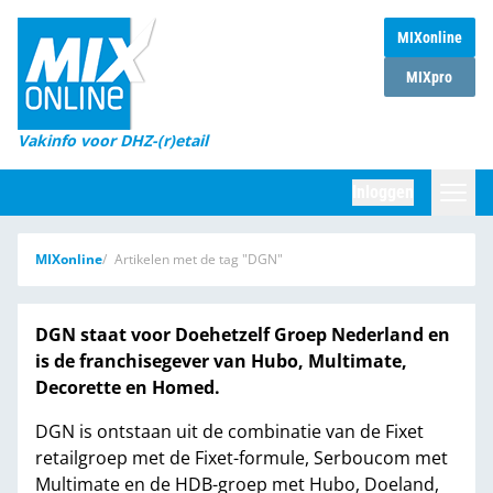
MIXonline
Home
MIXpro
Magazines
Vakinfo voor DHZ-(r)etail
Winkelketens
Inloggen
DHZ Sessie
Zoeken
MIXonline
Artikelen met de tag "DGN"
Marktcijfers
Word abonnee
DGN staat voor Doehetzelf Groep Nederland en
is de franchisegever van Hubo, Multimate,
Partners
Decorette en Homed.
DGN is ontstaan uit de combinatie van de Fixet
retailgroep met de Fixet-formule, Serboucom met
Multimate en de HDB-groep met Hubo, Doeland,