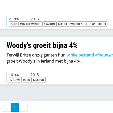
27 november 2015
ISERO
VAN DER WINKEL
GRAFTON
GERITSE
WOODIE'S
NIEUWS
BREUR
Woody's groeit bijna 4%
Terwijl Britse dhz-giganten hun
winkelbestand afbouwe
groeit Woody's in Ierland met bijna 4%.
16 november 2015
NIEUWS
ISERO
GRAFTON
1