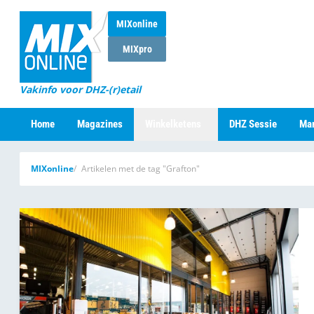
MIXonline
MIXpro
Vakinfo voor DHZ-(r)etail
Home
Magazines
Winkelketens
DHZ Sessie
Mar
MIXonline
Artikelen met de tag "Grafton"