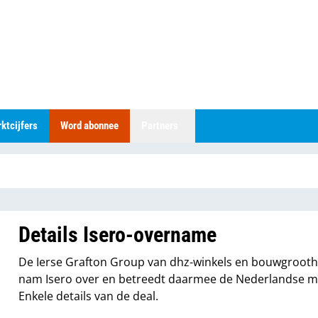
ktcijfers
Word abonnee
Partners
Details Isero-overname
De Ierse Grafton Group van dhz-winkels en bouwgroot
nam Isero over en betreedt daarmee de Nederlandse m
Enkele details van de deal.