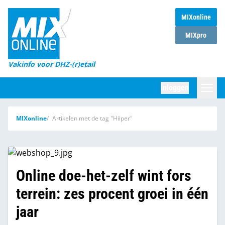
MIXonline
Home
MIXpro
Magazines
Vakinfo voor DHZ-(r)etail
Winkelketens
Inloggen
DHZ Sessie
Zoeken
MIXonline
Artikelen met de tag "Hiiper"
Marktcijfers
Word abonnee
Partners
Online doe-het-zelf wint fors
terrein: zes procent groei in één
jaar