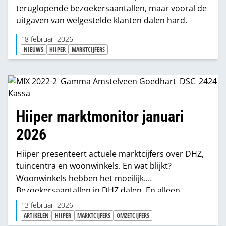
teruglopende bezoekersaantallen, maar vooral de
uitgaven van welgestelde klanten dalen hard.
18 februari 2026
NIEUWS
HIIPER
MARKTCIJFERS
Hiiper marktmonitor januari
2026
Hiiper presenteert actuele marktcijfers over DHZ,
tuincentra en woonwinkels. En wat blijkt?
Woonwinkels hebben het moeilijk.
Bezoekersaantallen in DHZ dalen. En alleen
Hornbach (2%) en Hubo (14%) zagen hun
13 februari 2026
gemiddelde kassabon stijgen.
ARTIKELEN
HIIPER
MARKTCIJFERS
OMZETCIJFERS