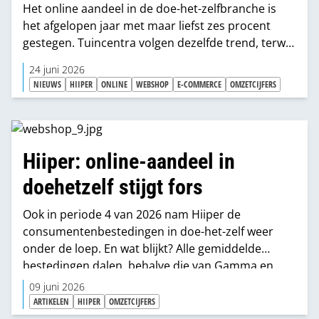
Het online aandeel in de doe-het-zelfbranche is
het afgelopen jaar met maar liefst zes procent
gestegen. Tuincentra volgen dezelfde trend, terwijl
woonwinkels juist de andere kant op bewegen.
24 juni 2026
NIEUWS
HIIPER
ONLINE
WEBSHOP
E-COMMERCE
OMZETCIJFERS
Hiiper: online-aandeel in
doehetzelf stijgt fors
Ook in periode 4 van 2026 nam Hiiper de
consumentenbestedingen in doe-het-zelf weer
onder de loep. En wat blijkt? Alle gemiddelde
bestedingen dalen, behalve die van Gamma en
Hubo. En huishoudens zónder kinderen lijken
09 juni 2026
actiever bezig te zijn dan vorig jaar met
ARTIKELEN
HIIPER
OMZETCIJFERS
verbeteringen aan en om het huis.