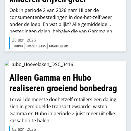
Ook in periode 2 van 2026 nam Hiiper de
consumenten­bestedingen in doe-het-zelf weer
onder de loep. En wat blijkt? Alle gemiddelde
bestedingen dalen, behalve die van Gamma en
Hubo. En huishoudens zónder kinderen lijken
28 april 2026
actiever bezig te zijn dan vorig jaar met
HIIPER
OMZETCIJFERS
MARKTCIJFERS
verbeteringen aan en om het huis.
Alleen Gamma en Hubo
realiseren groeiend bonbedrag
Terwijl de meeste doehetzelf-retailers een daling
zien in gemiddelde transactiewaarde, wisten
Gamma en Hubo in periode 2 juist meer uit elke
kassabon te halen.
02 april 2026