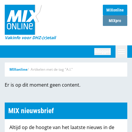
MIXonline
Home
MIXpro
Magazines
Vakinfo voor DHZ-(r)etail
Winkelketens
Inloggen
DHZ Sessie
Zoeken
MIXonline
Artikelen met de tag "A.I."
Marktcijfers
Er is op dit moment geen content.
Word abonnee
Partners
MIX nieuwsbrief
Altijd op de hoogte van het laatste nieuws in de