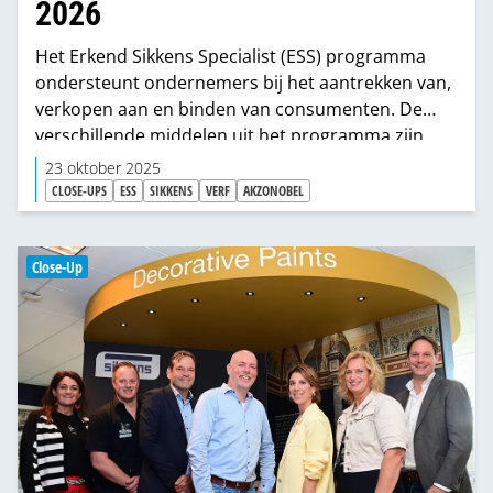
2026
Het Erkend Sikkens Specialist (ESS) programma
ondersteunt ondernemers bij het aantrekken van,
verkopen aan en binden van consumenten. De
verschillende middelen uit het programma zijn
door de 300 Erkend Sikkens Specialisten naar
23 oktober 2025
eigen inzicht in te zetten. Voor het komend jaar
CLOSE-UPS
ESS
SIKKENS
VERF
AKZONOBEL
staat een aantal nieuwigheden op de planning,
zoals een vernieuwde aanpak bij social media
advertising en een update voor de instore Sikkens
Close-Up
module.