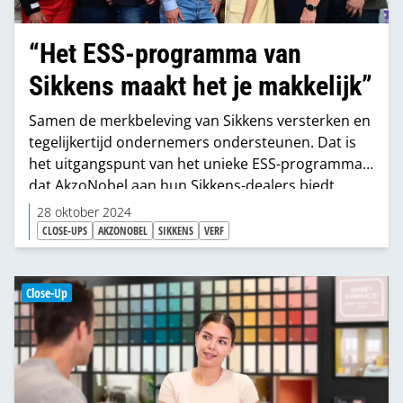
“Het ESS-programma van
Sikkens maakt het je makkelijk”
Samen de merkbeleving van Sikkens versterken en
tegelijkertijd ondernemers ondersteunen. Dat is
het uitgangspunt van het unieke ESS-programma
dat AkzoNobel aan hun Sikkens-dealers biedt.
Dankzij het Sales Boost Budget hebben onder­
28 oktober 2024
nemers de mogelijkheid zelf te bepalen welke
CLOSE-UPS
AKZONOBEL
SIKKENS
VERF
middelen ze in willen zetten. AkzoNobel initieerde
een gesprek met vijf Erkend Sikkens Specialisten
waarbij ze hun ervaringen deelden.
Close-Up