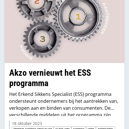
Akzo vernieuwt het ESS
programma
Het Erkend Sikkens Specialist (ESS) programma
ondersteunt ondernemers bij het aantrekken van,
verkopen aan en binden van consumenten. De
verschillende middelen uit het programma zijn
door Erkend Sikkens Specialisten naar eigen
18 oktober 2023
inzicht in te zetten. Voor het komend jaar staat