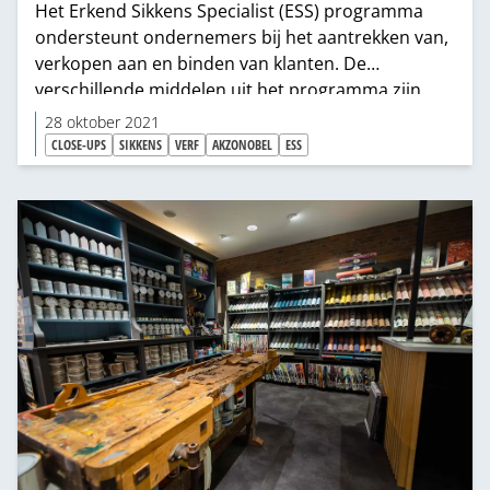
Het Erkend Sikkens Specialist (ESS) programma
ondersteunt ondernemers bij het aantrekken van,
verkopen aan en binden van klanten. De
verschillende middelen uit het programma zijn
door Erkend Sikkens Specialisten naar eigen
28 oktober 2021
inzicht in te zetten. Voor het nieuwe jaar wordt
CLOSE-UPS
SIKKENS
VERF
AKZONOBEL
ESS
een etalagedisplay geïntroduceerd en is het
aanbod bij de online trainingen verder verfijnd en
uitgebreid.