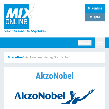
MIXonline
Home
MIXpro
Magazines
Vakinfo voor DHZ-(r)etail
Winkelketens
Inloggen
DHZ Sessie
Zoeken
MIXonline
Artikelen met de tag "AkzoNobel"
Marktcijfers
Word abonnee
AkzoNobel
Partners