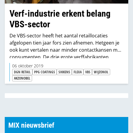
Verf-industrie erkent belang
VBS-sector
De VBS-sector heeft het aantal retaillocaties
afgelopen tien jaar fors zien afnemen. Hetgeen je
ook kunt vertalen naar minder contactkansen met
consumenten. De drie grote verffabrikanten
benadrukken echter dat het kanaal
06 oktober 2019
superbelangrijk blijft om de verfshopper te
DGN RETAIL
PPG COATINGS
SIKKENS
FLEXA
VBS
WIJZONOL
benaderen.
AKZONOBEL
MIX nieuwsbrief