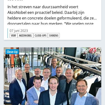
In het streven naar duurzaamheid voert
AkzoNobel een proactief beleid. Daarbij zijn
heldere en concrete doelen geformuleerd, die ze
doorvertalen naar hun merken. “We voelen onze
verantwoordelijkheid. Waar we invloed uit kunnen
07 juni 2023
oefenen, proberen we dat te doen.”
VERF
AKZONOBEL
CLOSE-UPS
SIKKENS
Close-Up