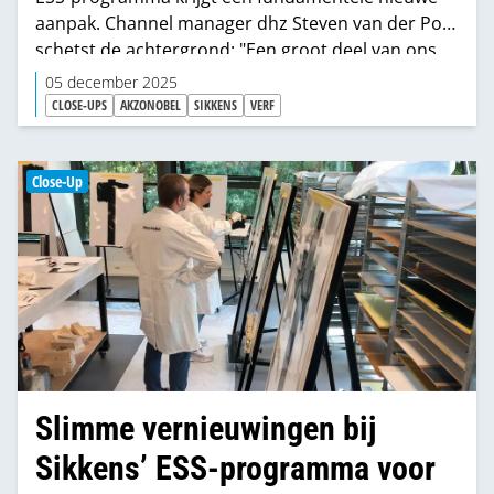
aanpak. Channel manager dhz Steven van der Pol
schetst de achtergrond: "Een groot deel van ons
publiek vergrijst. TV en radio leveren daardoor
05 december 2025
minder bereik op. Ook Facebook loopt terug,
CLOSE-UPS
AKZONOBEL
SIKKENS
VERF
terwijl Instagram juist groeit. Daarom is het
belangrijk om ESS toekomstbestendig in te
richten."
Close-Up
Slimme vernieuwingen bij
Sikkens’ ESS-programma voor