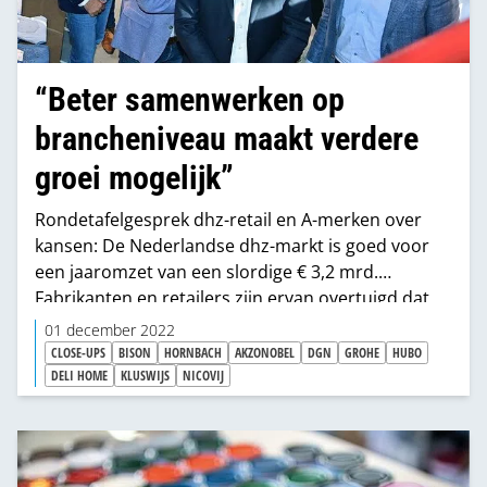
“Beter samenwerken op
brancheniveau maakt verdere
groei mogelijk”
Rondetafelgesprek dhz-retail en A-merken over
kansen: De Nederlandse dhz-markt is goed voor
een jaaromzet van een slordige € 3,2 mrd.
Fabrikanten en retailers zijn ervan overtuigd dat
die markt kan groeien en onderkennen ook dat
01 december 2022
intensievere samenwerking een voorwaarde is
CLOSE-UPS
BISON
HORNBACH
AKZONOBEL
DGN
GROHE
HUBO
voor die groei. Over de invulling van die
DELI HOME
KLUSWIJS
NICOVIJ
samenwerking verschillen ze nog wel van mening,
zo blijkt tijdens een rondetafelgesprek.