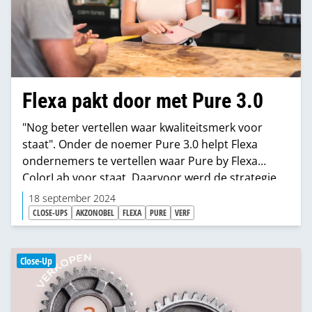
Flexa pakt door met Pure 3.0
"Nog beter vertellen waar kwaliteitsmerk voor
staat". Onder de noemer Pure 3.0 helpt Flexa
ondernemers te vertellen waar Pure by Flexa
ColorLab voor staat. Daarvoor werd de strategie
van het merk aangescherpt en verfrist, waarbij de
18 september 2024
kwaliteit op hetzelfde hoge niveau is gebleven. “We
CLOSE-UPS
AKZONOBEL
FLEXA
PURE
VERF
hebben samen bekeken hoe we Pure nog scherper
in de markt kunnen zetten. Met drie pijlers geven
we het merk weer een frisse blik.”
Close-Up