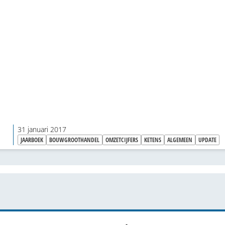
handelaren in bouwmaterialen, hout- en plaatmateriaal
ijzerwaren en gereedschappen veranderen mee. Onze
Business Update geeft je een actueel overzicht van de g
spelers en de dwarsverbanden in de sector. De tweede 
volledig bijgewerkte – editie is nú uit. Bestel 'm snel.
31 januari 2017
JAARBOEK
BOUWGROOTHANDEL
OMZETCIJFERS
KETENS
ALGEMEEN
UPDATE