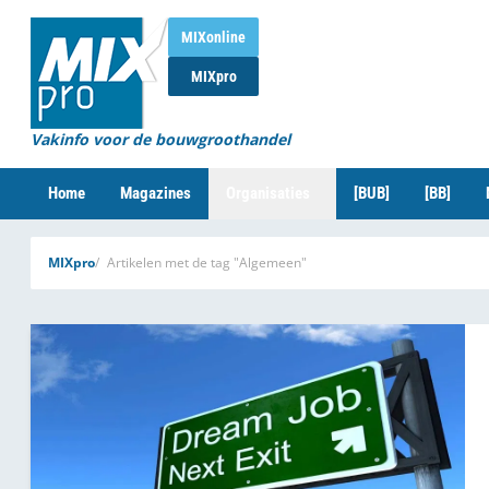
MIXonline
MIXpro
Vakinfo voor de bouwgroothandel
Home
Magazines
Organisaties
[BUB]
[BB]
MIXpro
Artikelen met de tag "Algemeen"