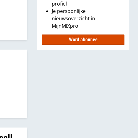
profiel
Je persoonlijke
nieuwsoverzicht in
MijnMIXpro
Word abonnee
call