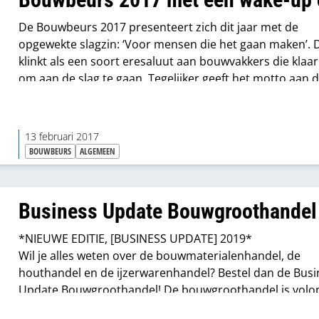
De Bouwbeurs 2017 presenteert zich dit jaar met de
opgewekte slagzin: ‘Voor mensen die het gaan maken’. 
klinkt als een soort eresaluut aan bouwvakkers die klaa
om aan de slag te gaan. Tegelijker geeft het motto aan d
echte werk nog moet beginnen. Die dubbele boodschap
de huidige situatie van de bouw precies weer: het optim
terug, vooral vanwege het aantrekken van
13 februari 2017
de woningmarkt, maar een doorbraak naar intensieve
BOUWBEURS
ALGEMEEN
activiteiten in alle bouwsectoren moet nog komen.
Business Update Bouwgroothandel
*NIEUWE EDITIE, [BUSINESS UPDATE] 2019*
Wil je alles weten over de bouwmaterialenhandel, de
houthandel en de ijzerwarenhandel? Bestel dan de Busi
Update Bouwgroothandel! De bouwgroothandel is volop
beweging. De bouwkolom verandert, klanten verandere