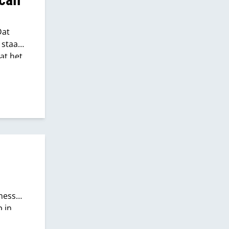
Dat
r staan
at het
 geeft
isme is
ness
 in
n. En