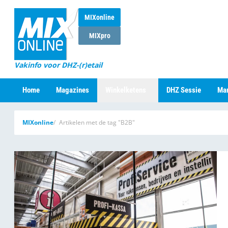
MIXonline
MIXpro
Vakinfo voor DHZ-(r)etail
Home
Magazines
Winkelketens
DHZ Sessie
Mar
MIXonline
Artikelen met de tag "B2B"