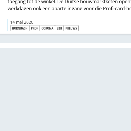
toegang tot de winkel. De Duitse bouwmarktketen open
werkdagen ook een aparte ingang voor die Profi-card-h
14 mei 2020
HORNBACH
PROF
CORONA
B2B
NIEUWS