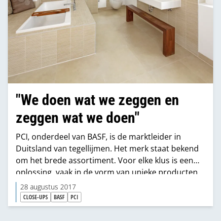
"We doen wat we zeggen en
zeggen wat we doen"
PCI, onderdeel van BASF, is de marktleider in
Duitsland van tegellijmen. Het merk staat bekend
om het brede assortiment. Voor elke klus is een
oplossing, vaak in de vorm van unieke producten
voor specifieke toepassingen. PCI nam recent de
28 augustus 2017
merken Thomsit en, in West-Europa, Ceresit over
CLOSE-UPS
BASF
PCI
van Henkel, waardoor het assortiment is
uitgebreid en de merken elkaar perfect kunnen