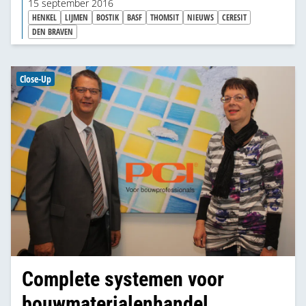
15 september 2016
HENKEL
LIJMEN
BOSTIK
BASF
THOMSIT
NIEUWS
CERESIT
DEN BRAVEN
Close-Up
Complete systemen voor
bouwmaterialenhandel