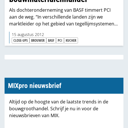
Als dochteronderneming van BASF timmert PCI
aan de weg. “In verschillende landen zijn we
marktleider op het gebied van tegellijmsystemen
en bouwchemische productsystemen”, vertelt
15 augustus 2012
Wilfried Brouwer. “Daarom hoeven we sinds dit
CLOSE-UPS
BROUWER
BASF
PCI
KUCHER
jaar niet meer onder de BASF-vlag te werken. En al
direct met succes.”
MIXpro nieuwsbrief
Altijd op de hoogte van de laatste trends in de
bouwgroothandel. Schrijf je nu in voor de
nieuwsbrieven van MIX.