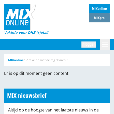
MIXonline
Home
MIXpro
Magazines
Vakinfo voor DHZ-(r)etail
Winkelketens
Inloggen
DHZ Sessie
Zoeken
MIXonline
Artikelen met de tag "Baars "
Marktcijfers
Er is op dit moment geen content.
Word abonnee
Partners
MIX nieuwsbrief
Altijd op de hoogte van het laatste nieuws in de