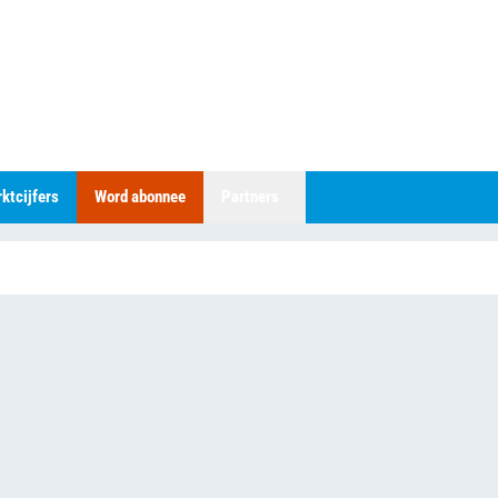
ktcijfers
Word abonnee
Partners