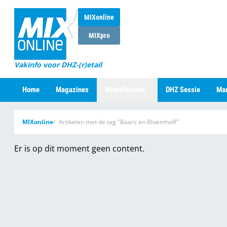
MIXonline
MIXpro
Vakinfo voor DHZ-(r)etail
Home
Magazines
Winkelketens
DHZ Sessie
Mar
MIXonline
Artikelen met de tag "Baars en Bloemhoff"
Er is op dit moment geen content.