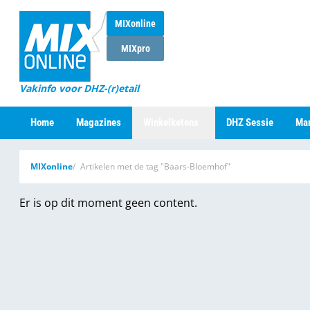
MIXonline
MIXpro
Vakinfo voor DHZ-(r)etail
Home
Magazines
Winkelketens
DHZ Sessie
Mar
MIXonline
Artikelen met de tag "Baars-Bloemhof"
Er is op dit moment geen content.