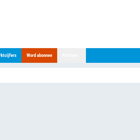
ktcijfers
Word abonnee
Partners