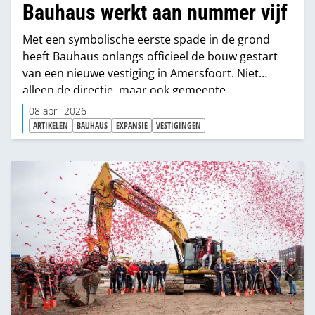
Bauhaus werkt aan nummer vijf
Met een symbolische eerste spade in de grond
heeft Bauhaus onlangs officieel de bouw gestart
van een nieuwe vestiging in Amersfoort. Niet
alleen de directie, maar ook gemeente
Amersfoort, belangenvereniging Hooglanderveen,
08 april 2026
lokale verenigingen, buurtbewoners en
ARTIKELEN
BAUHAUS
EXPANSIE
VESTIGINGEN
(bouw)partners staken een schep mee.