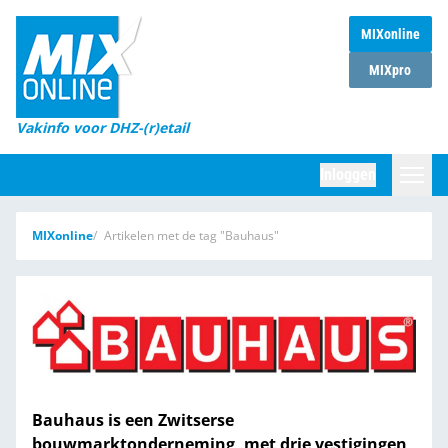
MIXonline
Home
MIXpro
Magazines
Vakinfo voor DHZ-(r)etail
Winkelketens
Inloggen
DHZ Sessie
Zoeken
MIXonline
Artikelen met de tag "Bauhaus"
Marktcijfers
Word abonnee
Partners
Bauhaus is een Zwitserse
bouwmarktonderneming, met drie vestigingen