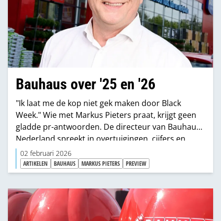
Bauhaus over '25 en '26
"Ik laat me de kop niet gek maken door Black
Week." Wie met Markus Pieters praat, krijgt geen
gladde pr-antwoorden. De directeur van Bauhaus
Nederland spreekt in overtuigingen, cijfers en
scherpe observaties over concurrenten,
02 februari 2026
consumenten en de markt. Van CBS-data tot
ARTIKELEN
BAUHAUS
MARKUS PIETERS
PREVIEW
prijsclaims, van sanitair tot geopolitiek: Pieters
houdt vast aan het DNA van Bauhaus. “Wij zijn een
bouwmarkt. Punt.”