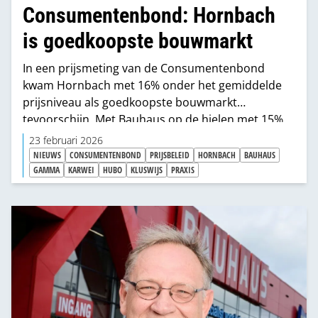
Consumentenbond: Hornbach
is goedkoopste bouwmarkt
In een prijsmeting van de Consumentenbond
kwam Hornbach met 16% onder het gemiddelde
prijsniveau als goedkoopste bouwmarkt
tevoorschijn. Met Bauhaus op de hielen met 15%
onder gemiddeld. Opvallend is dat het prijsverschil
23 februari 2026
groter is dan twee jaar geleden. Toen was
NIEUWS
CONSUMENTENBOND
PRIJSBELEID
HORNBACH
BAUHAUS
Hornbach nog 14% goedkoper, vier jaar geleden
GAMMA
KARWEI
HUBO
KLUSWIJS
PRAXIS
slechts 11%.