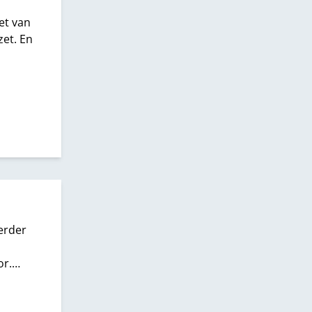
et van
et. En
erder
or.