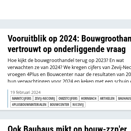
Vooruitblik op 2024: Bouwgrootha
vertrouwt op onderliggende vraag
Hoe kijkt de bouwgroothandel terug op 2023? En wat
verwachten ze van 2024? We kregen cijfers van Zevij-­Ne
vroegen 4Plus en Bouwcenter naar de resultaten van 2
hun verwachtingen voor 2024 en keken met een schuin
naar Nicovij, Bauhaus en Hornbach.
19 februari 2024
MARKTCIJFERS
ZEVIJ-NECOMIJ
OMZETCIJFERS
HORNBACH
ARTIKELEN
BAUHAU
4PLUSBOUWMATERIALEN
BOUWCENTER
NICOVIJ
Ook Bauhaus mikt op bouw-zzp'er