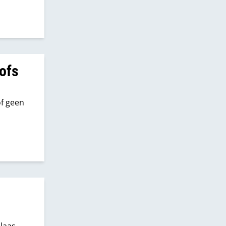
ofs
of geen