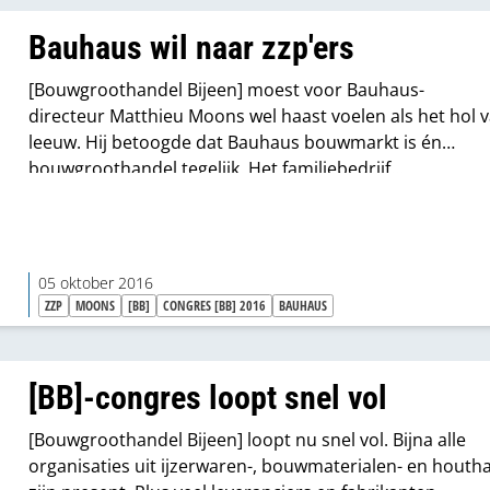
evenveel bouwmarkt is als bouwgroothandel.
Bauhaus wil naar zzp'ers
[Bouwgroothandel Bijeen] moest voor Bauhaus-
directeur Matthieu Moons wel haast voelen als het hol 
leeuw. Hij betoogde dat Bauhaus bouwmarkt is én
bouwgroothandel tegelijk. Het familiebedrijf...
05 oktober 2016
ZZP
MOONS
[BB]
CONGRES [BB] 2016
BAUHAUS
[BB]-congres loopt snel vol
[Bouwgroothandel Bijeen] loopt nu snel vol. Bijna alle
organisaties uit ijzerwaren-, bouwmaterialen- en houth