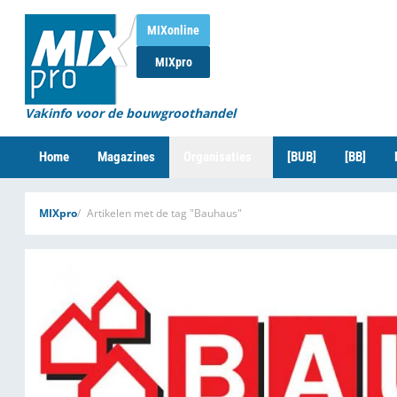
MIXonline
MIXpro
Vakinfo voor de bouwgroothandel
Home
Magazines
Organisaties
[BUB]
[BB]
MIXpro
Artikelen met de tag "Bauhaus"