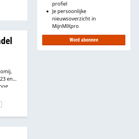
profiel
Je persoonlijke
nieuwsoverzicht in
MijnMIXpro
ndel
Word abonnee
comij,
023 en
 oog
S