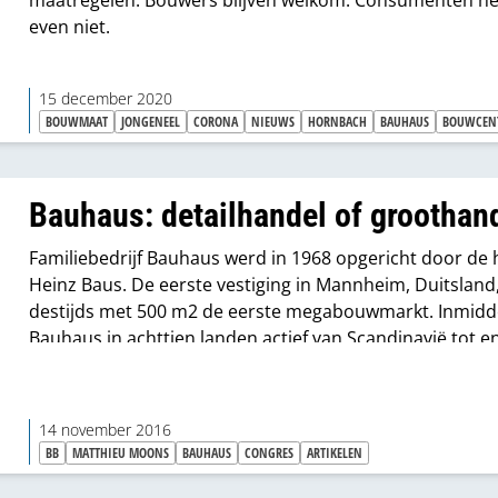
maatregelen. Bouwers blijven welkom. Consumenten he
even niet.
15 december 2020
BOUWMAAT
JONGENEEL
CORONA
NIEUWS
HORNBACH
BAUHAUS
BOUWCEN
Bauhaus: detailhandel of groothan
Familiebedrijf Bauhaus werd in 1968 opgericht door de 
Heinz Baus. De eerste vestiging in Mannheim, Duitsland
destijds met 500 m2 de eerste megabouwmarkt. Inmidde
Bauhaus in achttien landen actief van Scandinavië tot e
Zuid Europa. Op 4 september 2015 opende het eerste fili
Nederland. Een tweede is in aanbouw. In 2020 wil het bed
minimaal tien vestigingen in ons land hebben. Algemee
14 november 2016
directeur Bauhaus Mathieu Moons vertelde over zijn vis
BB
MATTHIEU MOONS
BAUHAUS
CONGRES
ARTIKELEN
de Nederlandse markt en maakte duidelijk dat Bauhaus