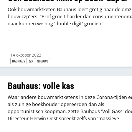
Ook bouwmarktketen Bauhaus loert gretig naar de omz
bouw-zzp'ers. "Prof groeit harder dan consumentenomz
daar kunnen we nog 'double digit' groeien."
14 oktober 2023
BAUHAUS
ZZP
NIEUWS
Bauhaus: volle kas
Waar andere bouwmarktketens in deze Corona-tijden e
als zuinige boekhouder opereerden dan als
opportunistisch koopman, zette Bauhaus 'Voll Gass' do
Directeur Herwin Oost spreekt zelfs van 'massieve
investeringen' en 'Kapital ohne Ende'.