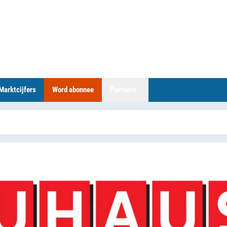
Marktcijfers
Word abonnee
Partners