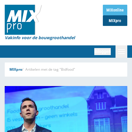
Home
MIXonline
MIXpro
Magazines
Organisaties
Vakinfo voor de bouwgroothandel
[BUB]
Inloggen
[BB]
Zoeken
MIXpro
Artikelen met de tag "Bidfood"
Marktcijfers
Word abonnee
Partners