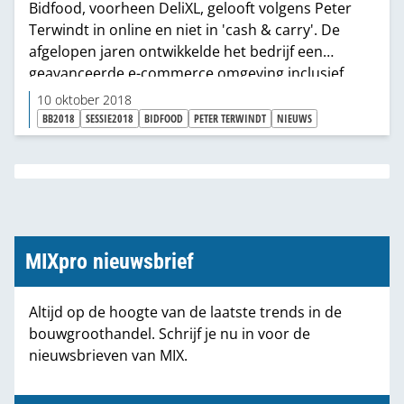
Bidfood, voorheen DeliXL, gelooft volgens Peter
Terwindt in online en niet in 'cash & carry'. De
afgelopen jaren ontwikkelde het bedrijf een
geavanceerde e-commerce omgeving inclusief
platformfunctie.
10 oktober 2018
BB2018
SESSIE2018
BIDFOOD
PETER TERWINDT
NIEUWS
MIXpro nieuwsbrief
Altijd op de hoogte van de laatste trends in de
bouwgroothandel. Schrijf je nu in voor de
nieuwsbrieven van MIX.