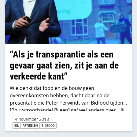
“Als je transparantie als een
gevaar gaat zien, zit je aan de
verkeerde kant”
Wie denkt dat food en de bouw geen
overeenkomsten hebben, dacht daar na de
presentatie die Peter Terwindt van Bidfood tijdens
[Bouwgroothandel Bijeen] gaf wel anders over. Hij
nam de aanwezigen mee in de digitale
14 november 2018
transformatie die het bedrijf doormaakte.
BB.
ARTIKELEN
BIDFOOD