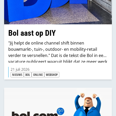
Bol aast op DIY
"Jij helpt de online channel shift binnen
bouwmarkt-, tuin-, outdoor- en mobility-retail
verder te versnellen." Dat is de tekst die Bol in een
vacature publiceert waaruit blijkt dat ze meer werk
willen maken van DHZ.
21 juli 2026
NIEUWS
BOL
ONLINE
WEBSHOP