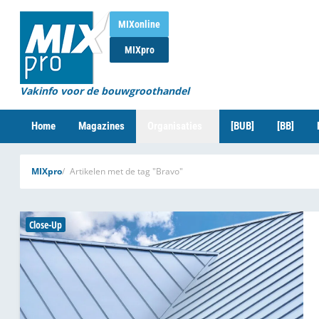
MIXonline
MIXpro
Vakinfo voor de bouwgroothandel
Home
Magazines
Organisaties
[BUB]
[BB]
MIXpro
Artikelen met de tag "Bravo"
Close-Up