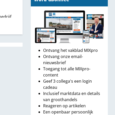
edrijf
dse
us’
g niet
isscher
Ontvang het vakblad MIXpro
oop van
Ontvang onze email-
sionals
nieuwsbrief
Toegang tot alle MIXpro-
content
Geef 3 collega's een login
cadeau
Inclusief marktdata en details
van groothandels
Reageren op artikelen
Een openbaar persoonlijk