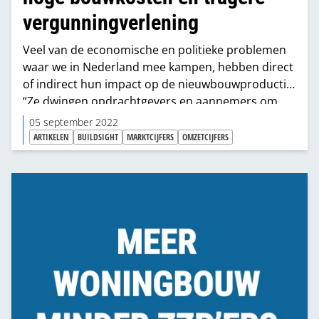
vergunningverlening
Veel van de economische en politieke problemen
waar we in Nederland mee kampen, hebben direct
of indirect hun impact op de nieuwbouwproductie.
“Ze dwingen opdrachtgevers en aannemers om
hun projecten te heroverwegen en het leidt tot
05 september 2022
extra vertraging van het bouwproces”, stelt
ARTIKELEN
BUILDSIGHT
MARKTCIJFERS
OMZETCIJFERS
marktonderzoeker Michel van Eekert van
Buildsight.