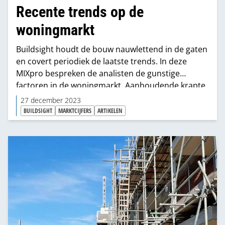
Recente trends op de
woningmarkt
Buildsight houdt de bouw nauwlettend in de gaten
en covert periodiek de laatste trends. In deze
MIXpro bespreken de analisten de gunstige
factoren in de woningmarkt. Aanhoudende krapte,
meer financiële ruimte, stabiele rente en een
27 december 2023
hogere NHG.
BUILDSIGHT
MARKTCIJFERS
ARTIKELEN