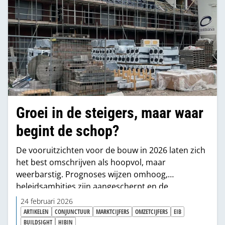
Groei in de steigers, maar waar
begint de schop?
De vooruitzichten voor de bouw in 2026 laten zich
het best omschrijven als hoopvol, maar
weerbarstig. Prognoses wijzen omhoog,
beleidsambities zijn aangescherpt en de
woningbouwproductie lijkt zich eindelijk te
24 februari 2026
herstellen. Tegelijkertijd groeit het besef dat
ARTIKELEN
CONJUNCTUUR
MARKTCIJFERS
OMZETCIJFERS
EIB
versnelling niet alleen een kwestie is van regels
BUILDSIGHT
HIBIN