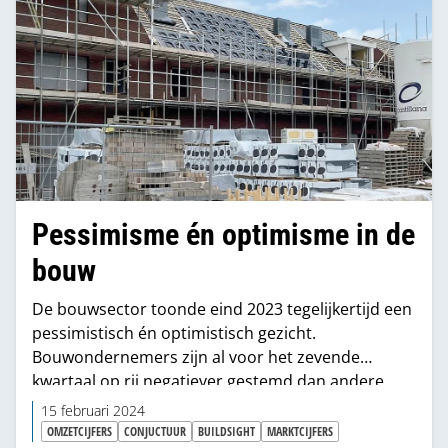
Pessimisme én optimisme in de
bouw
De bouwsector toonde eind 2023 tegelijkertijd een
pessimistisch én optimistisch gezicht.
Bouwondernemers zijn al voor het zevende
kwartaal op rij negatiever gestemd dan andere
ondernemers. Dat zegt Buildsight-directeur Michel
15 februari 2024
van Eekert.
OMZETCIJFERS
CONJUCTUUR
BUILDSIGHT
MARKTCIJFERS