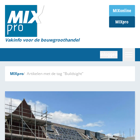
Home
MIXonline
MIXpro
Magazines
Organisaties
Vakinfo voor de bouwgroothandel
[BUB]
Inloggen
[BB]
Zoeken
MIXpro
Artikelen met de tag "Buildsight"
Marktcijfers
Word abonnee
Partners