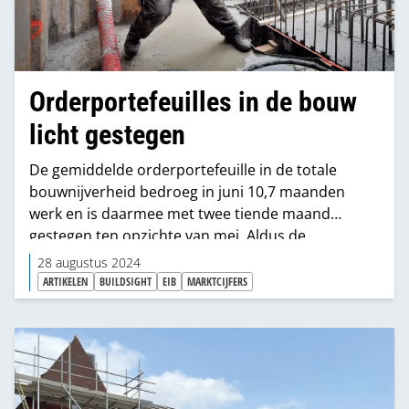
Orderportefeuilles in de bouw
licht gestegen
De gemiddelde orderportefeuille in de totale
bouwnijverheid bedroeg in juni 10,7 maanden
werk en is daarmee met twee tiende maand
gestegen ten opzichte van mei. Aldus de
conjunctuurmeting in de bouwnijverheid van juli
28 augustus 2024
2024 van het Economisch Instituut voor de Bouw.
ARTIKELEN
BUILDSIGHT
EIB
MARKTCIJFERS
Ook de analisten van Buildsight schroeven hun
verwachtingen voor ’25 en ’26 ietsje op.