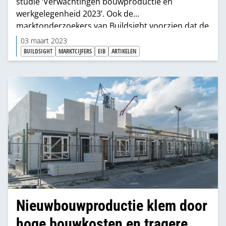
studie ‘Verwachtingen bouwproductie en
werkgelegenheid 2023’. Ook de
marktonderzoekers van Buildsight voorzien dat de
Nederlandse economie zal krimpen, vooral door
03 maart 2023
de bouwsector. Lichtpunten? De vraag blijft
BUILDSIGHT
MARKTCIJFERS
EIB
ARTIKELEN
overeind. En duurzaamheid biedt groeikansen.
Nieuwbouwproductie klem door
hoge bouwkosten en tragere