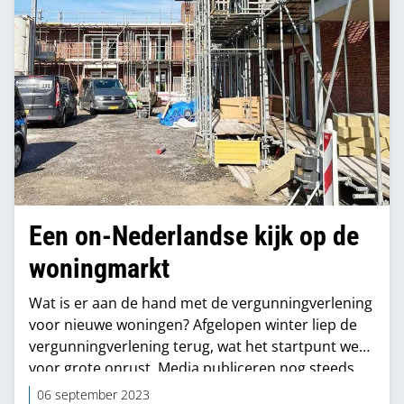
Een on-Nederlandse kijk op de
woningmarkt
Wat is er aan de hand met de vergunningverlening
voor nieuwe woningen? Afgelopen winter liep de
vergunning­verlening terug, wat het startpunt werd
voor grote onrust. Media publiceren nog steeds
artikelen met koppen als ‘Rampjaar woningbouw
06 september 2023