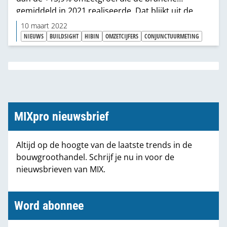
gemiddeld in 2021 realiseerde. Dat blijkt uit de
conjunctuurmeting voorjaar 2022 van Koninklijke
10 maart 2022
Hibin, netwerk van de bouwtoelevering.
NIEUWS
BUILDSIGHT
HIBIN
OMZETCIJFERS
CONJUNCTUURMETING
MIXpro nieuwsbrief
Altijd op de hoogte van de laatste trends in de
bouwgroothandel. Schrijf je nu in voor de
nieuwsbrieven van MIX.
Word abonnee