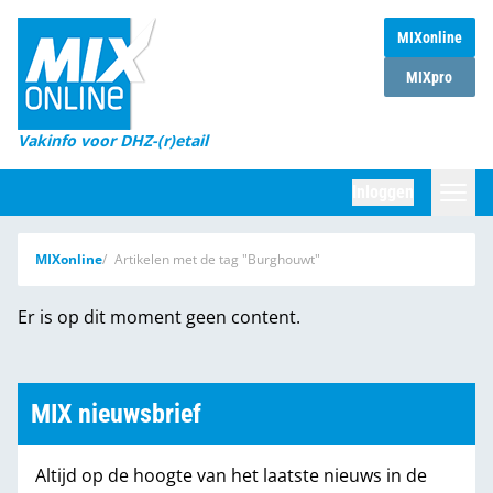
MIXonline
Home
MIXpro
Magazines
Vakinfo voor DHZ-(r)etail
Winkelketens
Inloggen
DHZ Sessie
Zoeken
MIXonline
Artikelen met de tag "Burghouwt"
Marktcijfers
Er is op dit moment geen content.
Word abonnee
Partners
MIX nieuwsbrief
Altijd op de hoogte van het laatste nieuws in de