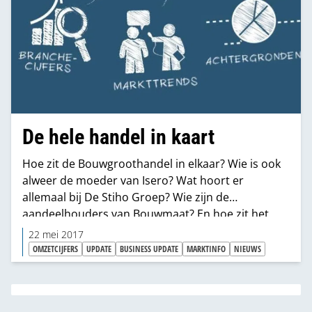
De hele handel in kaart
Hoe zit de Bouwgroothandel in elkaar? Wie is ook
alweer de moeder van Isero? Wat hoort er
allemaal bij De Stiho Groep? Wie zijn de
aandeelhouders van Bouwmaat? En hoe zit het
precies met Jongeneel en PontMeyer binnen TABS?
22 mei 2017
De Business Update Bouwgroothandel geeft je álle
OMZETCIJFERS
UPDATE
BUSINESS UPDATE
MARKTINFO
NIEUWS
marktinfo in één handig overzicht.