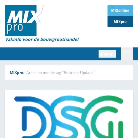
Home
MIXonline
MIXpro
Magazines
Organisaties
Vakinfo voor de bouwgroothandel
[BUB]
Inloggen
[BB]
Zoeken
MIXpro
Artikelen met de tag "Business Update"
Marktcijfers
Word abonnee
Partners