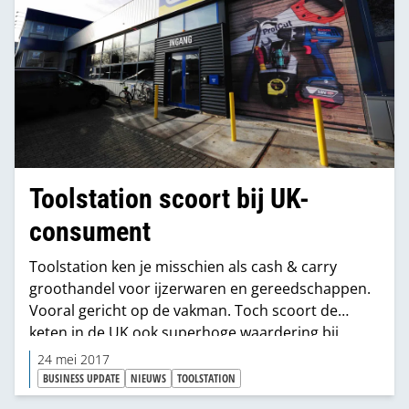
Toolstation scoort bij UK-
consument
Toolstation ken je misschien als cash & carry
groothandel voor ijzerwaren en gereedschappen.
Vooral gericht op de vakman. Toch scoort de
keten in de UK ook superhoge waardering bij
consumenten. Opletten geblazen, want in
24 mei 2017
Nederland zijn er inmiddels 17 Toolstation-shops.
BUSINESS UPDATE
NIEUWS
TOOLSTATION