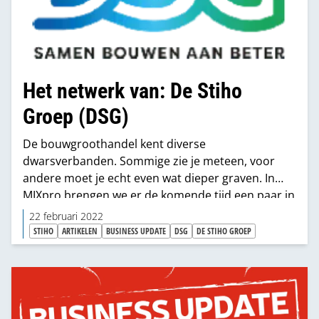
Het netwerk van: De Stiho
Groep (DSG)
De bouwgroothandel kent diverse
dwarsverbanden. Sommige zie je meteen, voor
andere moet je echt even wat dieper graven. In
MIXpro brengen we er de komende tijd een paar in
kaart. Deze editie: DSG (De Stiho Groep).
22 februari 2022
STIHO
ARTIKELEN
BUSINESS UPDATE
DSG
DE STIHO GROEP