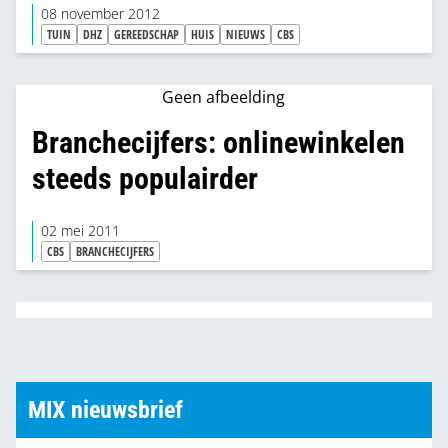
08 november 2012
2012 is de prijsstijging 0,3%.
TUIN
DHZ
GEREEDSCHAP
HUIS
NIEUWS
CBS
Geen afbeelding
Branchecijfers: onlinewinkelen
steeds populairder
02 mei 2011
CBS
BRANCHECIJFERS
MIX nieuwsbrief