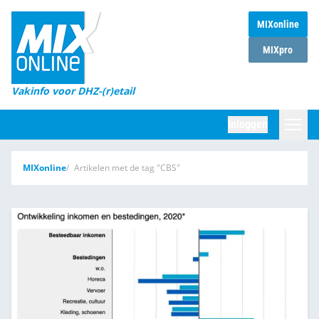
MIXonline
Home
MIXpro
Magazines
Vakinfo voor DHZ-(r)etail
Winkelketens
Inloggen
DHZ Sessie
Zoeken
MIXonline
Artikelen met de tag "CBS"
Marktcijfers
Word abonnee
Partners