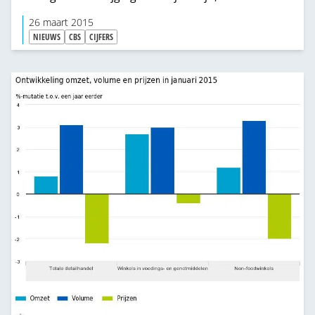
CBS vandaag. Consumenten besteedden vooral
26 maart 2015
meer aan elektronische apparaten,
NIEUWS
CBS
CIJFERS
woninginrichting en auto’s. Ook hebben
huishoudens meer gas verstookt dan in januari
2014.