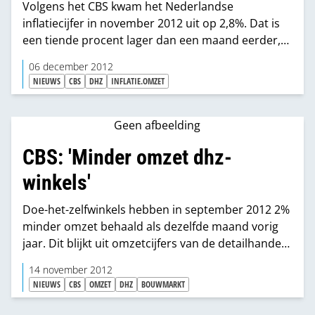
Volgens het CBS kwam het Nederlandse
inflatiecijfer in november 2012 uit op 2,8%. Dat is
een tiende procent lager dan een maand eerder,
destijds de hoogste inflatie in vier jaar.
06 december 2012
NIEUWS
CBS
DHZ
INFLATIE.OMZET
Geen afbeelding
CBS: 'Minder omzet dhz-
winkels'
Doe-het-zelfwinkels hebben in september 2012 2%
minder omzet behaald als dezelfde maand vorig
jaar. Dit blijkt uit omzetcijfers van de detailhandel
die het CBS vandaag publiceert.
14 november 2012
NIEUWS
CBS
OMZET
DHZ
BOUWMARKT