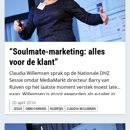
“Soulmate-marketing: alles
voor de klant”
Claudia Willemsen sprak op de Nationale DHZ
Sessie omdat MediaMarkt directeur Barry van
Ruiven op het laatste moment verstek moest laten
gaan. Willemsen is groot geworden als e-tailer in
de kindermode. “Mijn vader was timmerman, dus
20 april 2016
ik weet wel een beetje waarover jullie praten”,
SESSIE
OMNICHANNEL
KLEERTJES
CLAUDIA WILLEMSEN
grapte ze tijdens haar voordracht op de Nationale
DHZ Sessie.