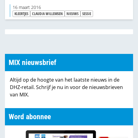
jullie praten”, grapte ze tijdens haar voordracht op
16 maart 2016
de Nationale DHZ-Sessie, om daarna meteen
KLEERTJES
CLAUDIA WILLEMSEN
NIEUWS
SESSIE
serieus te vervolgen: “Als retailer moet je ervoor
zorgen dat je je klant kent en dat je die klant
persoonlijke aandacht geeft. Soulmate-marketing,
noem ik dat. Empathie voor je klant.”
MIX nieuwsbrief
Altijd op de hoogte van het laatste nieuws in de
DHZ-retail. Schrijf je nu in voor de nieuwsbrieven
van MIX.
Word abonnee