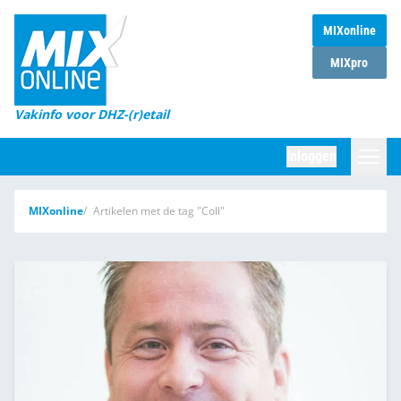
MIXonline
Home
MIXpro
Magazines
Vakinfo voor DHZ-(r)etail
Winkelketens
Inloggen
DHZ Sessie
Zoeken
MIXonline
Artikelen met de tag "Coll"
Marktcijfers
Word abonnee
Partners