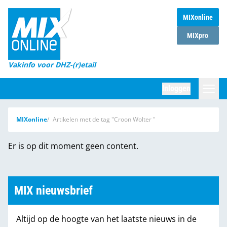
MIXonline
Home
MIXpro
Magazines
Vakinfo voor DHZ-(r)etail
Winkelketens
Inloggen
DHZ Sessie
Zoeken
MIXonline
Artikelen met de tag "Croon Wolter "
Marktcijfers
Er is op dit moment geen content.
Word abonnee
Partners
MIX nieuwsbrief
Altijd op de hoogte van het laatste nieuws in de