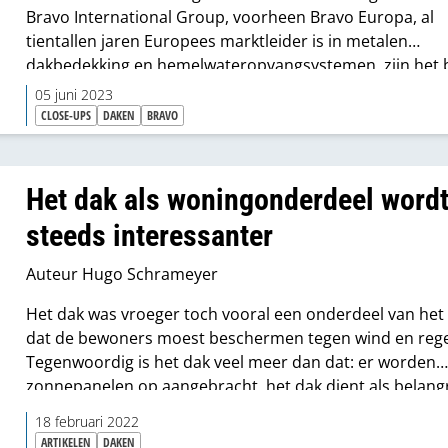
Bravo International Group, voorheen Bravo Europa, al
tientallen jaren Europees marktleider is in metalen
dakbedekking en hemelwateropvang­systemen, zijn het b
en haar merken nog relatief onbekend op de Nederlan
05 juni 2023
markt. Metalen dakpan- en trapeziumplaten worden al
CLOSE-UPS
DAKEN
BRAVO
verkocht onder de private labels, maar het ‘premium­-pl
merk ‘the Smart cover solution voor professionals’ is no
verkrijgbaar. Als het aan country sales manager Marc V
Het dak als woningonderdeel word
ligt, komt daar op korte termijn verandering in. “In de l
steeds interessanter
dit jaar willen we het merk ook aan Nederlandse profes
aanbieden via de groothandel.”
Auteur Hugo Schrameyer
Het dak was vroeger toch vooral een onderdeel van het
dat de bewoners moest beschermen tegen wind en reg
Tegenwoordig is het dak veel meer dan dat: er worden
zonnepanelen op aangebracht, het dak dient als belangr
isolatieschil, het dak maakt deel uit van het totale
18 februari 2022
energieconcept. Deze tendens zie je ook terug in de aa
ARTIKELEN
DAKEN