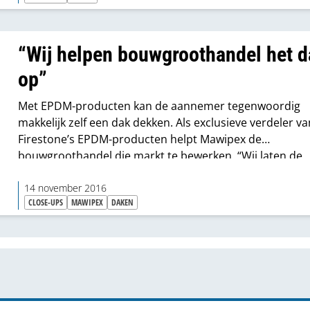
voor daken en dakonderdelen. Zowel aan de kant van d
industrie als aan de kant van de handel wordt beaamd d
dak almaar aan belang wint.
“Wij helpen bouwgroot­handel het 
op”
Met EPDM-producten kan de aannemer tegenwoordig
makkelijk zelf een dak dekken. Als exclusieve verdeler va
Firestone’s EPDM-producten helpt Mawipex de
bouwgroothandel die markt te bewerken. “Wij laten de
distributie volledig via de handel verlopen. Samen met 
netwerk van dealers vormen wij een hecht team.”
14 november 2016
CLOSE-UPS
MAWIPEX
DAKEN