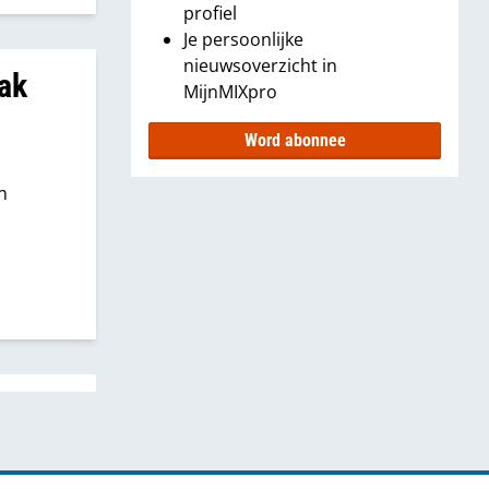
e
profiel
at het
Je persoonlijke
nieuwsoverzicht in
dak
MijnMIXpro
Word abonnee
n
een