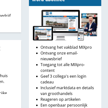
edrijf
dse
us’
g niet
isscher
t
Ontvang het vakblad MIXpro
oop van
Ontvang onze email-
sionals
nieuwsbrief
Toegang tot alle MIXpro-
content
 huis
Geef 3 collega's een login
en.
cadeau
Inclusief marktdata en details
ijke
van groothandels
Reageren op artikelen
ndacht
Een openbaar persoonlijk