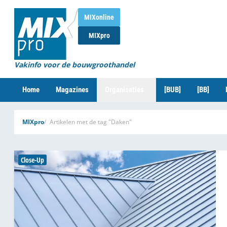
MIXonline
MIXpro
Vakinfo voor de bouwgroothandel
Home
Magazines
Organisaties
[BUB]
[BB]
MIXpro
Artikelen met de tag "Daken"
Close-Up