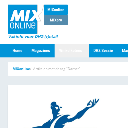
MIXonline
MIXpro
Vakinfo voor DHZ-(r)etail
Home
Magazines
Winkelketens
DHZ Sessie
Mar
MIXonline
Artikelen met de tag "Darner"