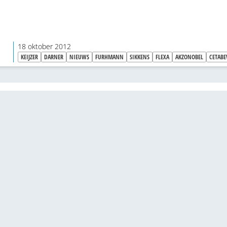
18 oktober 2012
KEIJZER
DARNER
NIEUWS
FURHMANN
SIKKENS
FLEXA
AKZONOBEL
CETABE