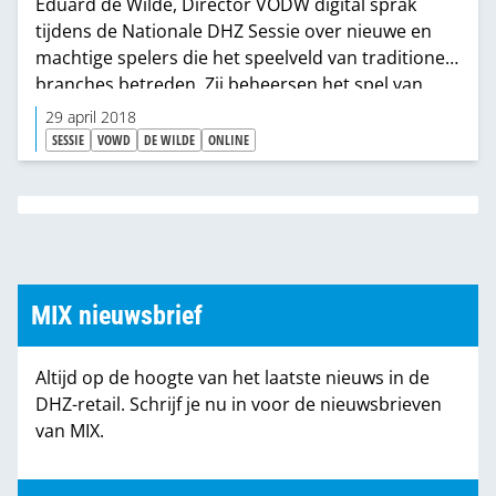
Eduard de Wilde, Director VODW digital sprak
tijdens de Nationale DHZ Sessie over nieuwe en
machtige spelers die het speelveld van traditionele
branches betreden. Zij beheersen het spel van
data en platformen waarmee ze kennis
29 april 2018
verzamelen over de consument en het
SESSIE
VOWD
DE WILDE
ONLINE
klanteigendom naar zich toe trekken. Hierdoor
lopen merkfabrikanten het risico terecht te komen
in een neerwaartse prijsspiraal. Volgens hem is de
ontwikkeling van branded services nodig om zelf
de toegang tot de consument te behouden en
toegevoegde waarde bieden.
MIX nieuwsbrief
Altijd op de hoogte van het laatste nieuws in de
DHZ-retail. Schrijf je nu in voor de nieuwsbrieven
van MIX.