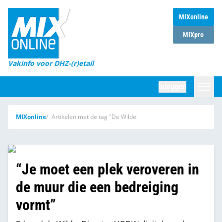
MIXonline
Home
MIXpro
Magazines
Vakinfo voor DHZ-(r)etail
Winkelketens
Inloggen
DHZ Sessie
Zoeken
MIXonline
Artikelen met de tag "De Wilde"
Marktcijfers
Word abonnee
“Je moet een plek veroveren in
Partners
de muur die een bedreiging
vormt”