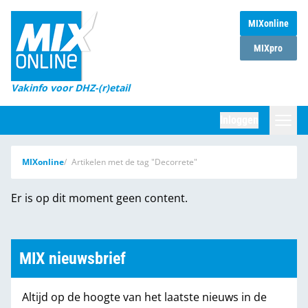
MIXonline
Home
MIXpro
Magazines
Vakinfo voor DHZ-(r)etail
Winkelketens
Inloggen
DHZ Sessie
Zoeken
MIXonline
Artikelen met de tag "Decorrete"
Marktcijfers
Er is op dit moment geen content.
Word abonnee
Partners
MIX nieuwsbrief
Altijd op de hoogte van het laatste nieuws in de