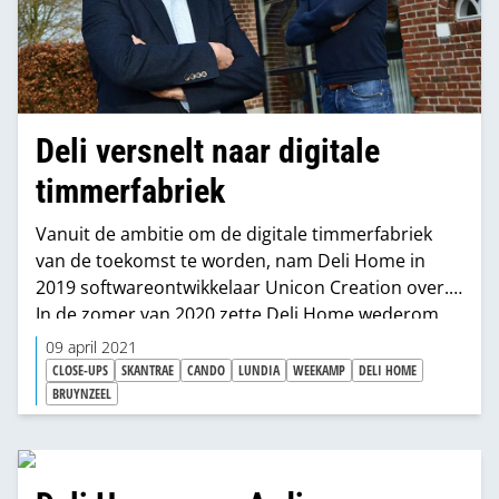
Deli versnelt naar digitale
timmerfabriek
Vanuit de ambitie om de digitale timmerfabriek
van de toekomst te worden, nam Deli Home in
2019 softwareontwikkelaar Unicon Creation over.
In de zomer van 2020 zette Deli Home wederom
een belangrijke stap met de overname van
09 april 2021
softwareontwikkelaar Numdata en de integratie
CLOSE-UPS
SKANTRAE
CANDO
LUNDIA
WEEKAMP
DELI HOME
daarvan in Unicon Creation. De overname
BRUYNZEEL
betekent een grote sprong voorwaarts. “We gaan
onze bestaande online configurator nu
doorontwikkelen binnen andere business units.