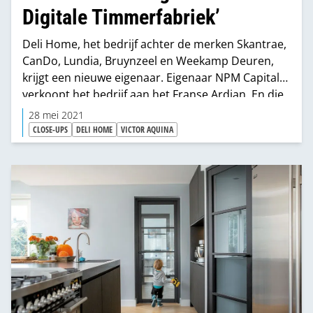
Digitale Timmerfabriek’
Deli Home, het bedrijf achter de merken Skantrae,
CanDo, Lundia, Bruynzeel en Weekamp Deuren,
krijgt een nieuwe eigenaar. Eigenaar NPM Capital
verkoopt het bedrijf aan het Franse Ardian. En die
internationale partij maakt het mogelijk om harder
28 mei 2021
te groeien en zo de strategie sneller succesvol te
CLOSE-UPS
DELI HOME
VICTOR AQUINA
maken.