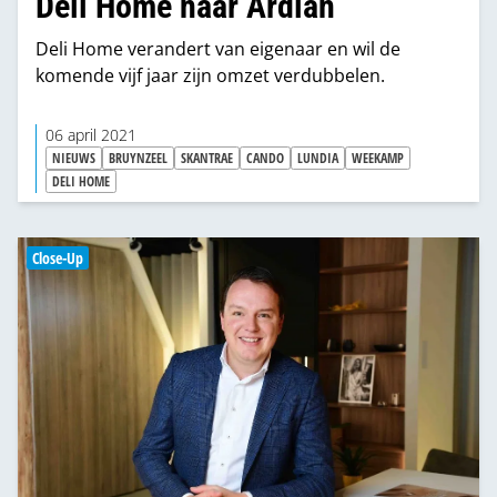
Deli Home naar Ardian
Daarmee geven we onze pay-off ‘Inspire,
Configure, Create’ verder invulling.”
Deli Home verandert van eigenaar en wil de
komende vijf jaar zijn omzet verdubbelen.
06 april 2021
NIEUWS
BRUYNZEEL
SKANTRAE
CANDO
LUNDIA
WEEKAMP
DELI HOME
Close-Up