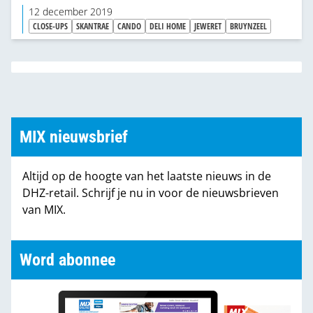
makkelijker maken van de verkoop voor onze
12 december 2019
dealers. Als bron­leverancier kunnen we onze
CLOSE-UPS
SKANTRAE
CANDO
DELI HOME
JEWERET
BRUYNZEEL
klanten echt op maat bedienen en zo samen
succesvol zijn.”
MIX nieuwsbrief
Altijd op de hoogte van het laatste nieuws in de
DHZ-retail. Schrijf je nu in voor de nieuwsbrieven
van MIX.
Word abonnee