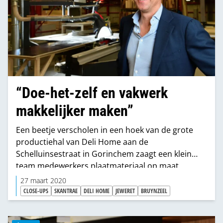
“Doe-het-zelf en vakwerk
makkelijker maken”
Een beetje verscholen in een hoek van de grote
productiehal van Deli Home aan de
Schelluinsestraat in Gorinchem zaagt een klein
team medewerkers plaatmateriaal op maat.
Aangestuurd door data uit de configuratoren
27 maart 2020
kunnen de machines de verschillende soorten
CLOSE-UPS
SKANTRAE
DELI HOME
JEWERET
BRUYNZEEL
hout tot op de millimeter nauwkeurig zagen.
“Vervolgens vindt het gezaagde hout via de retail