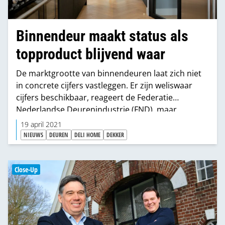
Binnendeur maakt status als
topproduct blijvend waar
De marktgrootte van binnendeuren laat zich niet
in concrete cijfers vastleggen. Er zijn weliswaar
cijfers beschikbaar, reageert de Federatie
Nederlandse Deurenindustrie (FND), maar
tegelijkertijd zitten bronnen wat dat betreft niet
19 april 2021
allemaal op één lijn. Wel wordt vanuit de industrie
NIEUWS
DEUREN
DELI HOME
DEKKER
en handel benadrukt dat binnendeuren zich
kunnen verheugen in toenemende
populariteit. Niet alleen de industrie gaat daarvan
Close-Up
profiteren, bestaat de verwachting, hetzelfde gaat
gelden voor verkooppunten. Waaronder dus
bouwmarkten. Brengt ons tot de vraag: what’s hot
in het assortiment van binnendeuren?