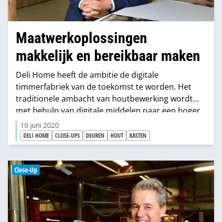
Maatwerkoplossingen
makkelijk en bereikbaar maken
Deli Home heeft de ambitie de digitale
timmerfabriek van de toekomst te worden. Het
traditionele ambacht van houtbewerking wordt
met behulp van digitale middelen naar een hoger
niveau getild en tegelijk toegankelijker gemaakt
10 juni 2020
voor het bredere publiek. Door geautomati-
DELI HOME
CLOSE-UPS
DEUREN
HOUT
KASTEN
seerde productieprocessen kunnen bewerkingen
immers nauwkeuriger, maar ook op grotere schaal
en dus goed- koper uitgevoerd worden. ‘Wood
Close-Up
craftsmanship for all’, luidt dan ook de visie.