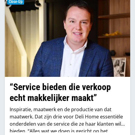
zijn weg naar de klant die het hout heeft besteld”,
Close-Up
zegt Marten Karelse.
“Service bieden die verkoop
echt makkelijker maakt”
Inspiratie, maatwerk en de productie van dat
maatwerk. Dat zijn drie voor Deli Home essentiële
onderdelen van de service die ze haar klanten wil
bieden. “Alles wat we doen is gericht op het