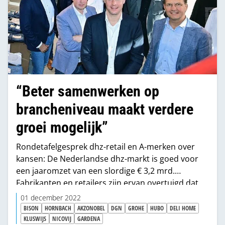
“Beter samenwerken op
brancheniveau maakt verdere
groei mogelijk”
Rondetafelgesprek dhz-retail en A-merken over
kansen: De Nederlandse dhz-markt is goed voor
een jaaromzet van een slordige € 3,2 mrd.
Fabrikanten en retailers zijn ervan overtuigd dat
die markt kan groeien en onderkennen ook dat
01 december 2022
intensievere samenwerking een voorwaarde is
BISON
HORNBACH
AKZONOBEL
DGN
GROHE
HUBO
DELI HOME
voor die groei. Over de invulling van die
KLUSWIJS
NICOVIJ
GARDENA