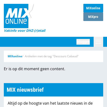
MIXonline
Home
MIXpro
Magazines
Vakinfo voor DHZ-(r)etail
Winkelketens
Inloggen
DHZ Sessie
Zoeken
MIXonline
Artikelen met de tag "Descours Cabaud"
Marktcijfers
Er is op dit moment geen content.
Word abonnee
Partners
MIX nieuwsbrief
Altijd op de hoogte van het laatste nieuws in de