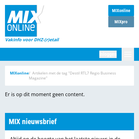
MIXonline
Home
MIXpro
Magazines
Vakinfo voor DHZ-(r)etail
Winkelketens
Inloggen
DHZ Sessie
Zoeken
MIXonline
Artikelen met de tag "Destil RTL7 Regio Business
Marktcijfers
Magazine"
Word abonnee
Er is op dit moment geen content.
Partners
MIX nieuwsbrief