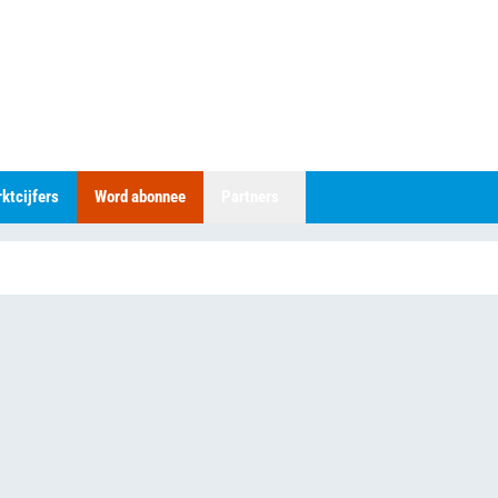
ktcijfers
Word abonnee
Partners