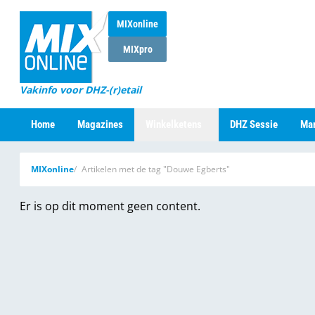
MIXonline
MIXpro
Vakinfo voor DHZ-(r)etail
Home
Magazines
Winkelketens
DHZ Sessie
Mar
MIXonline
Artikelen met de tag "Douwe Egberts"
Er is op dit moment geen content.