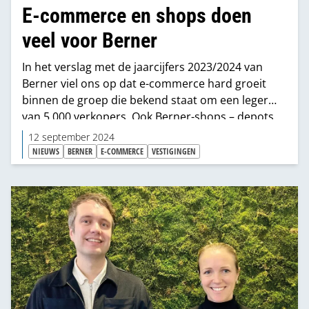
E-commerce en shops doen
veel voor Berner
In het verslag met de jaarcijfers 2023/2024 van
Berner viel ons op dat e-commerce hard groeit
binnen de groep die bekend staat om een leger
van 5.000 verkopers. Ook Berner-shops – depots
noemt Berner ze – scoren goed met same-day-
12 september 2024
delivery en click & collect.
NIEUWS
BERNER
E-COMMERCE
VESTIGINGEN