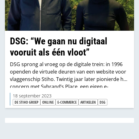
DSG: “We gaan nu digitaal
vooruit als één vloot”
DSG sprong al vroeg op de digitale trein: in 1996
openden de virtuele deuren van een website voor
vlaggenschip Stiho. Twintig jaar later pionierde het
concern met Sybrand’s Place, een eigen e-
commercebureau. Met de opening van een nieuw
18 september 2023
centraal kantoor voor DSG Digital is onlangs een
DE STIHO GROEP
ONLINE
E-COMMERCE
ARTIKELEN
DSG
nieuwe stap voorwaarts gezet. Sinds 2 april
werken zeventig werknemers daar in meerdere
cross-functionele teams samen aan nieuwe
oplossingen. “De afgelopen jaren hebben we met
een klein clubje e-commercespecialisten in een