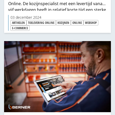
Online. De kozijnspecialist met een levertijd vanaf
vijf werkdagen heeft in relatief korte tijd een sterke
marktpositie verworven, met een jaaromzet van
03 december 2024
tientallen miljoenen tot gevolg. Een nieuw
ARTIKELEN
TOELEVERING ONLINE
KOZIJNEN
ONLINE
WEBSHOP
platform en toenadering tot de offline markt
E-COMMERCE
moeten zorgen voor nieuwe groei van het e-
commercebedrijf uit Nijverdal: “Ja, we voeren
gesprekken met de hoofdkantoren van
bouwmarkten en bouwgroothandels.”