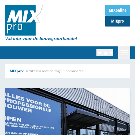
Home
MIXonline
MIXpro
Magazines
Organisaties
Vakinfo voor de bouwgroothandel
[BUB]
Inloggen
[BB]
Zoeken
MIXpro
Artikelen met de tag "E-commerce"
Marktcijfers
Word abonnee
Partners