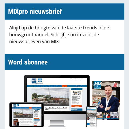
soort speedboot vaart kunnen maken. Nu gaan we
MIXpro nieuwsbrief
juist gezamenlijk vooruit.”
Altijd op de hoogte van de laatste trends in de
bouwgroothandel. Schrijf je nu in voor de
nieuwsbrieven van MIX.
Word abonnee