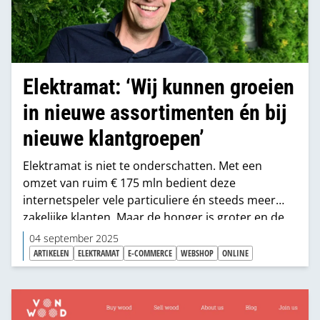
Elektramat: ‘Wij kunnen groeien
in nieuwe assortimenten én bij
nieuwe klantgroepen’
Elektramat is niet te onderschatten. Met een
omzet van ruim € 175 mln bedient deze
internetspeler vele particuliere én steeds meer
zakelijke klanten. Maar de honger is groter en de
kansen zijn talrijk, zo vertelt Chief Product Officer
04 september 2025
Niek van Rhee ons. Vanuit zijn ervaring bij BMN
ARTIKELEN
ELEKTRAMAT
E-COMMERCE
WEBSHOP
ONLINE
kan hij – en passant – mooi de verschillen met de
gangbare bouwgroothandel aangeven.
“Onze omzet kan op termijn grofweg nog wel eens
verdubbelen”