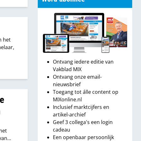
n het
helaar,
Ontvang iedere editie van
Vakblad MIX
Ontvang onze email-
nieuwsbrief
Toegang tot álle content op
he
MIXonline.nl
Inclusief marktcijfers en

artikel-archief
Geef 3 collega's een login
cadeau
met
Een openbaar persoonlijk
van