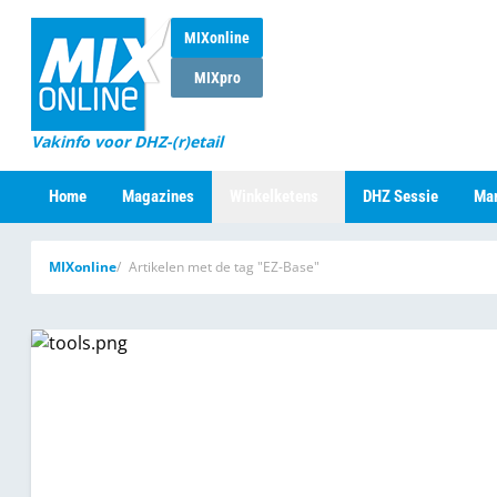
MIXonline
MIXpro
Vakinfo voor DHZ-(r)etail
Home
Magazines
Winkelketens
DHZ Sessie
Mar
MIXonline
Artikelen met de tag "EZ-Base"