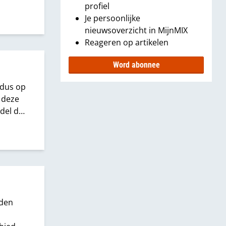
profiel
raag
Je persoonlijke
nieuwsoverzicht in MijnMIX
Reageren op artikelen
Word abonnee
 dus op
 deze
ndel de
heden
ten en
e
eden