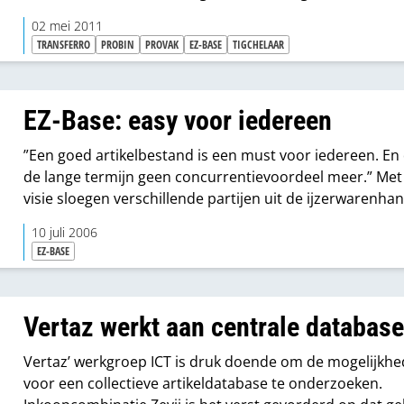
kennis tussen de leden onderling. “Leveranciers doen g
02 mei 2011
zaken met ons om het specialisme in stand te houden.”
TRANSFERRO
PROBIN
PROVAK
EZ-BASE
TIGCHELAAR
EZ-Base: easy voor iedereen
”Een goed artikelbestand is een must voor iedereen. En
de lange termijn geen concurrentievoordeel meer.” Met
visie sloegen verschillende partijen uit de ijzerwarenha
handen ineen voor een gezamenlijk, branchebreed
10 juli 2006
artikelbestand: EZ-Base. Met grote besparingsmogelijk
EZ-BASE
voor de totale handel én voor de toeleverende fabrikan
leveranciers. “Een handelaar met tien verkopers en drie
specials per dag bespaart al snel duizenden euro’s.”
Vertaz werkt aan centrale databas
Vertaz’ werkgroep ICT is druk doende om de mogelijkh
voor een collectieve artikeldatabase te onderzoeken.