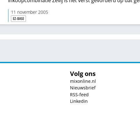
Inkoopcombinatie Zevij is het verst gevorderd op dat g
stelt in principe zijn database ter beschikking. In het a
11 november 2005
belang.
EZ-BASE
Volg ons
mixonline.nl
Nieuwsbrief
RSS-feed
Linkedin