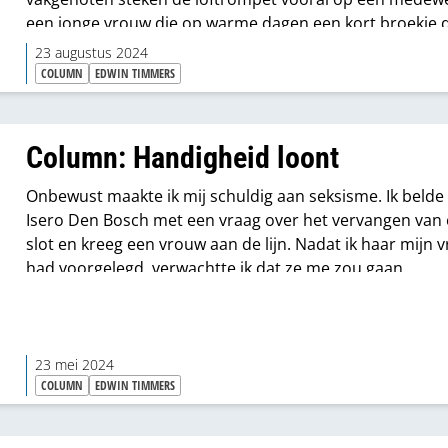
een jonge vrouw die op warme dagen een kort broekje d
Mij zult u daarover niet horen, ik ben en blijf altijd een d
23 augustus 2024
professional. Vandaag ben ik hier voor vegan schoeisel,
COLUMN
EDWIN TIMMERS
ga met iets heel anders naar huis.
Column: Handigheid loont
Onbewust maakte ik mij schuldig aan seksisme. Ik belde
Isero Den Bosch met een vraag over het vervangen van
slot en kreeg een vrouw aan de lijn. Nadat ik haar mijn 
had voorgelegd, verwachtte ik dat ze me zou gaan
doorverbinden met een man met verstand van zaken. M
verbond me niet door, ze gaf zelf het antwoord.
23 mei 2024
COLUMN
EDWIN TIMMERS