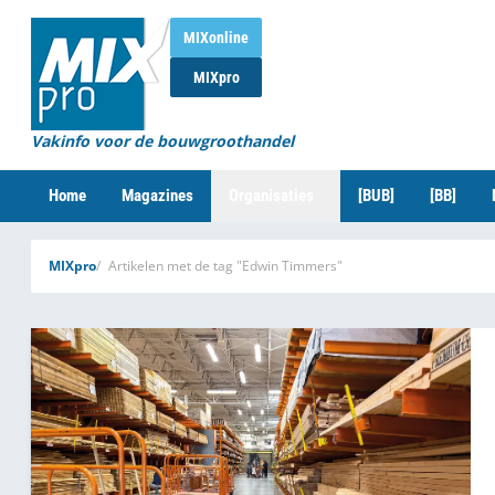
MIXonline
MIXpro
Vakinfo voor de bouwgroothandel
Home
Magazines
Organisaties
[BUB]
[BB]
MIXpro
Artikelen met de tag "Edwin Timmers"