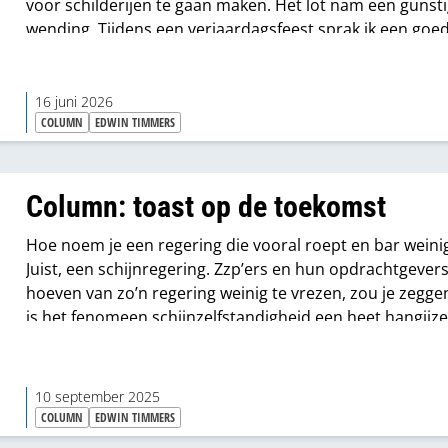
voor schilderijen te gaan maken. Het lot nam een gunst
wending. Tijdens een verjaardagsfeest sprak ik een goe
vriend van mijn broer. Ik legde de man, een timmerprof,
aankoopvoornemen voor, waarop hij reageerde met de
opmerking: ‘Ik heb nog een combinatie van afkortzaag 
16 juni 2026
COLUMN
EDWIN TIMMERS
tafelzaag staan, van DeWalt. Je mag ‘m hebben. Kom ‘m
halen.’
Column: toast op de toekomst
Hoe noem je een regering die vooral roept en bar weini
Juist, een schijnregering. Zzp’ers en hun opdrachtgever
hoeven van zo’n regering weinig te vrezen, zou je zegge
is het fenomeen schijnzelfstandigheid een heet hangijze
kringen waarin ik verkeer. Niemand weet precies waar hi
toe is.
10 september 2025
COLUMN
EDWIN TIMMERS