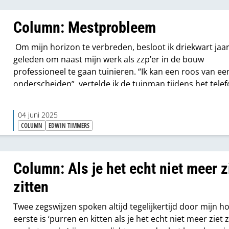
Column: Mestprobleem
Om mijn horizon te verbreden, besloot ik driekwart jaa
geleden om naast mijn werk als zzp’er in de bouw
professioneel te gaan tuinieren. “Ik kan een roos van ee
onderscheiden”, vertelde ik de tuinman tijdens het tele
ter kennismaking. “Da’s een goed begin”, zei hij. “Heb je
maandag tijd?”
04 juni 2025
COLUMN
EDWIN TIMMERS
Column: Als je het echt niet meer z
zitten
Twee zegswijzen spoken altijd tegelijkertijd door mijn h
eerste is ‘purren en kitten als je het echt niet meer ziet z