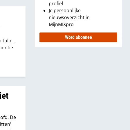
profiel
Je persoonlijke
nieuwsoverzicht in
MijnMIXpro
r
Word abonnee
n tulp
foontje
iet
oofd. De
itten’