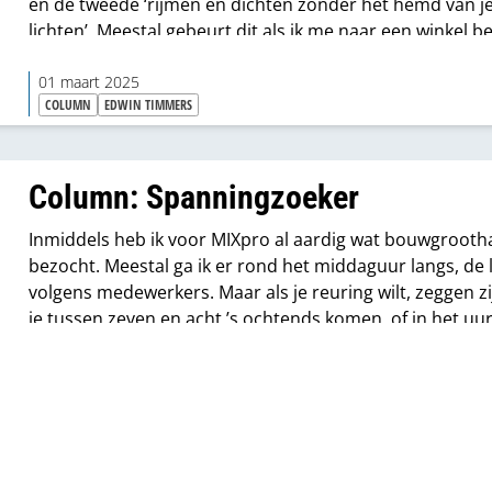
en de tweede ‘rijmen en dichten zonder het hemd van je
lichten’. Meestal gebeurt dit als ik me naar een winkel b
voor een koker kit, zoals vandaag.
01 maart 2025
COLUMN
EDWIN TIMMERS
Column: Spanningzoeker
Inmiddels heb ik voor MIXpro al aardig wat bouwgrooth
bezocht. Meestal ga ik er rond het middaguur langs, de 
volgens medewerkers. Maar als je reuring wilt, zeggen zi
je tussen zeven en acht ’s ochtends komen, of in het uu
voordat ze sluiten.