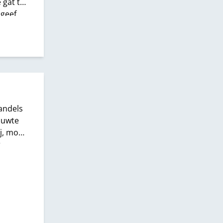
 gat te
egeef
andels
luwte
j, moet
r