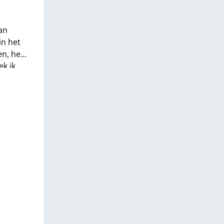
van
in het
en, het
ek ik
s
ruik
 Welnu,