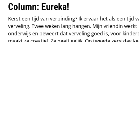
Column: Eureka!
Kerst een tijd van verbinding? Ik ervaar het als een tijd 
verveling. Twee weken lang hangen. Mijn vriendin werkt 
onderwijs en beweert dat verveling goed is, voor kinder
maakt ze creatief. Ze heeft gelijk. Op tweede kerstdag ke
als een verveeld kind vanaf de eettafel de tuin in. Opeen
stoorde het me dat de pergola, waarover een druivenst
groeit, op instorten staat. Dat vroeg om een oplossing.
ik had verveling genoeg om iets te bedenken.