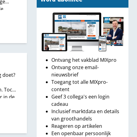
ige
de
 mijn
en
 maar
Ontvang het vakblad MIXpro
Ontvang onze email-
nieuwsbrief
g doet?
Toegang tot alle MIXpro-
s
content
n. Toch
Geef 3 collega's een login
r in de
cadeau
j aan
Inclusief marktdata en details
van groothandels
Reageren op artikelen
Een openbaar persoonlijk