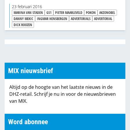
bijvoorbeeld over gevaarlijke stoffen eist. En
23 februari 2016
voor onze handelspartners die in de markt
MARINA VAN STADEN
GS1
PIETER MAARLEVELD
POKON
AKZONOBEL
relevant willen blijven. Hoe blijft ú die
DANNY MEKIC
INGMAR HENSBERGEN
ADVERTORIALS
ADVERTORIAL
DICK ROOZEN
informatiestromen de baas?
MIX nieuwsbrief
Altijd op de hoogte van het laatste nieuws in de
DHZ-retail. Schrijf je nu in voor de nieuwsbrieven
van MIX.
Word abonnee