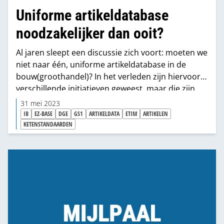
Uniforme artikel­database
noodzakelijker dan ooit?
Al jaren sleept een discussie zich voort: moeten we
niet naar één, uniforme artikeldatabase in de
bouw(groothandel)? In het verleden zijn hiervoor
verschillende initiatieven geweest, maar die zijn
om verschillende redenen nooit concreet
31 mei 2023
geworden. Toch is de discussie actueler dan ooit,
IB
EZ-BASE
DGE
GS1
ARTIKELDATA
ETIM
ARTIKELEN
want het belang van artikeldata neemt snel toe.
KETENSTANDAARDEN
We vroegen een aantal partijen in de branche naar
hun mening voor
MIXpro's Automatiserings-
special
.