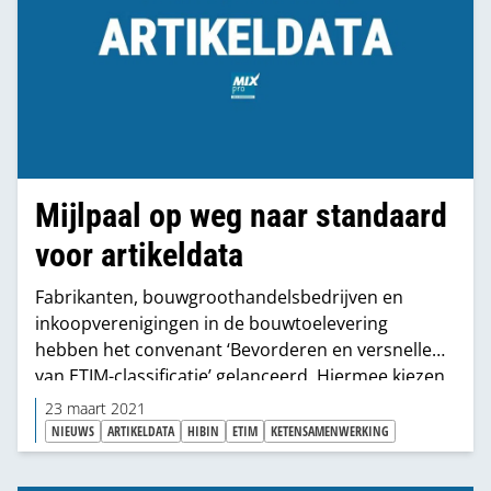
Mijlpaal op weg naar standaard
voor artikeldata
Fabrikanten, bouwgroothandelsbedrijven en
inkoopverenigingen in de bouwtoelevering
hebben het convenant ‘Bevorderen en versnellen
van ETIM-classificatie’ gelanceerd. Hiermee kiezen
zij voor een uniforme taal voor artikeldata. ETIM
23 maart 2021
maakt het mogelijk om producten op een
NIEUWS
ARTIKELDATA
HIBIN
ETIM
KETENSAMENWERKING
standaard manier te classificeren. Hierdoor
worden artikeldata in de hele bouwketen beter,