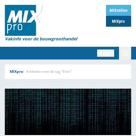
Home
MIXonline
MIXpro
Magazines
Organisaties
Vakinfo voor de bouwgroothandel
[BUB]
Inloggen
[BB]
Zoeken
MIXpro
Artikelen met de tag "Etim"
Marktcijfers
Word abonnee
Partners