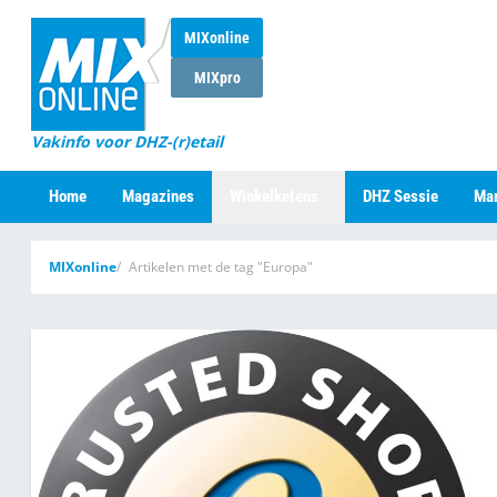
MIXonline
MIXpro
Vakinfo voor DHZ-(r)etail
Home
Magazines
Winkelketens
DHZ Sessie
Mar
MIXonline
Artikelen met de tag "Europa"