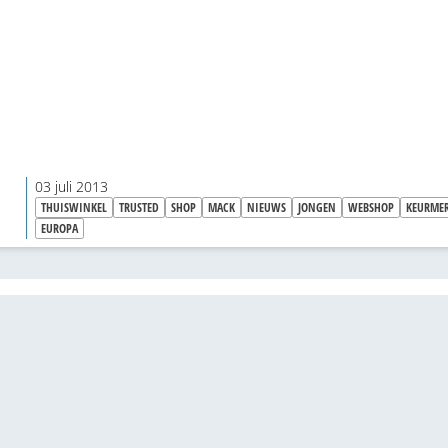
03 juli 2013
THUISWINKEL
TRUSTED
SHOP
MACK
NIEUWS
JONGEN
WEBSHOP
KEURME
EUROPA