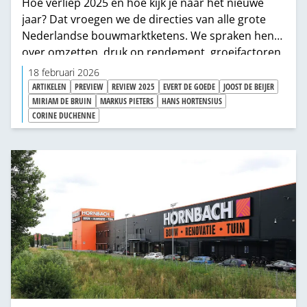
Hoe verliep 2025 en hoe kijk je naar het nieuwe
jaar? Dat vroegen we de directies van alle grote
Nederlandse bouwmarktketens. We spraken hen
over omzetten, druk op rendement, groeifactoren,
projecten in 2025, wel of geen focus op e-
18 februari 2026
commerce, nieuwe winkels en de verwachtingen
ARTIKELEN
PREVIEW
REVIEW 2025
EVERT DE GOEDE
JOOST DE BEIJER
voor 2026.
MIRIAM DE BRUIN
MARKUS PIETERS
HANS HORTENSIUS
CORINE DUCHENNE