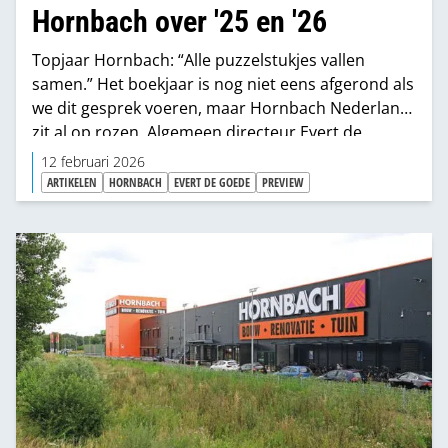
Hornbach over '25 en '26
Topjaar Hornbach: “Alle puzzelstukjes vallen
samen.” Het boekjaar is nog niet eens afgerond als
we dit gesprek voeren, maar Hornbach Nederland
zit al op rozen. Algemeen directeur Evert de
Goede steekt zijn enthousiasme niet onder
12 februari 2026
stoelen of banken. “We zitten gewoon in een
ARTIKELEN
HORNBACH
EVERT DE GOEDE
PREVIEW
topjaar. Het is natuurlijk nog niet ten einde – want
bij Hornbach loopt het boekjaar tot eind februari –
maar wat dat betreft heb ik weinig te klagen.”