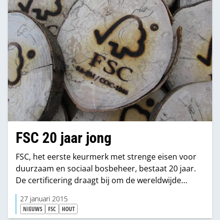
FSC 20 jaar jong
FSC, het eerste keurmerk met strenge eisen voor
duurzaam en sociaal bosbeheer, bestaat 20 jaar.
De certificering draagt bij om de wereldwijde
ontbossing een halt toe te roepen, met als positief
27 januari 2015
gevolg een verbetering van de biodiversiteit en de
NIEUWS
FSC
HOUT
leefomstandigheden van arbeiders en lokale