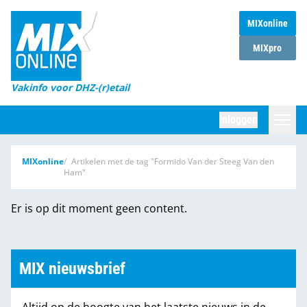
MIXonline
Home
MIXpro
Magazines
Vakinfo voor DHZ-(r)etail
Winkelketens
Inloggen
DHZ Sessie
Zoeken
MIXonline
Artikelen met de tag "Formido Van der Steeg Van den
Marktcijfers
Ham"
Word abonnee
Er is op dit moment geen content.
Partners
MIX nieuwsbrief