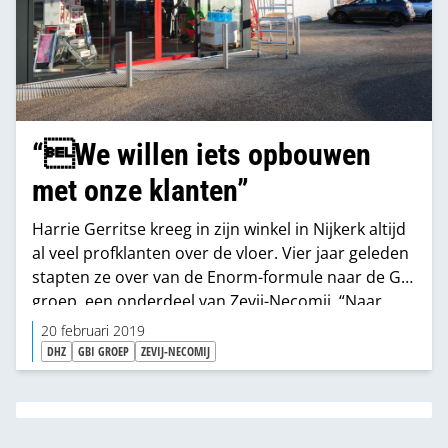
“We willen iets opbouwen
met onze klanten”
Harrie Gerritse kreeg in zijn winkel in Nijkerk altijd
al veel profklanten over de vloer. Vier jaar geleden
stapten ze over van de Enorm-formule naar de GBI
groep, een onderdeel van Zevij-Necomij. “Naar
andere doe-het-zelf formules hebben we nooit
20 februari 2019
gekeken, ik vind DHZ persoonlijk ook het minst
DHZ
GBI GROEP
ZEVIJ-NECOMIJ
leuke aan de branche.”